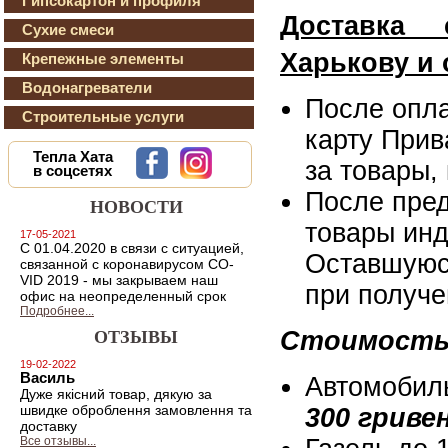
Гипсокартон и профиля
Доставка 
Сухие смеси
Харькову и 
Крепежные элементы
Водонагреватели
После опла
Строительные услуги
карту Прив
Тепла Хата
за товары,
в соцсетях
После пре
НОВОСТИ
товары инд
17-05-2021
С 01.04.2020 в связи с ситуацией,
Оставшуюс
связанной с коронавирусом CO-
VID 2019 - мы закрываем наш
при получе
офис на неопределенный срок
Подробнее...
Стоимость 
ОТЗЫВЫ
19-02-2022
Василь
Автомобиль 
Дуже якiсний товар, дякую за
швидке оброблення замовлення та
300 гриве
доставку
Все отзывы...