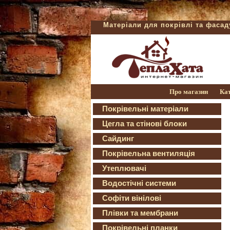
Матеріали для покрівлі та фаса
Про магазин
Ка
Покрівельні матеріали
Цегла та стінові блоки
Сайдинг
Покрівельна вентиляція
Утеплювачі
Водостічні системи
Софіти вінілові
Плівки та мембрани
Покрівельні планки