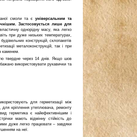
ованої смоли та є
універсальним та
ічнішим. Застосовується лише для
ластичну однорідну масу, яка легко
авіть при дуже низьких температурах,
 будівельних конструкцій, склопакетів
тизації металоконструкцій, так і при
з каменем.
стю твердне через 14 днів. Якщо шов
 бажано використовувати рукавички та
икористовують для герметизації між
м, для кріплення утеплювача, ремонту
 вид герметика є найефективнішим і
стрічки мають відмінну стійкість до
 ними дуже легко працювати – завдяки
ушенням на неї.