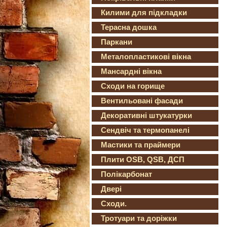
Килими для підкладки
Терасна дошка
Паркани
Металопластикові вікна
Мансардні вікна
Сходи на горище
Вентильовані фасади
Декоративні штукатурки
Сендвіч та термопанелі
Мастики та праймери
Плити OSB, QSB, ДСП
Полікарбонат
Двері
Сходи.
Тротуари та доріжки