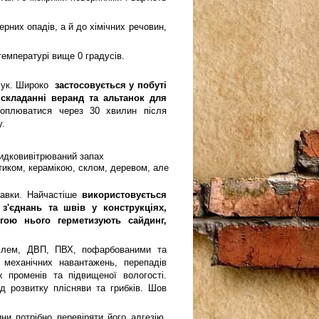
ерних опадів, а й до хімічних речовин,
емпературі вище 0 градусів.
учук. Широко
застосовується у побуті
складанні веранд та альтанок для
оплюватися через 30 хвилин після
.
идковивітрюваний запах
стиком, керамікою, склом, деревом, але
бавки. Найчастіше
використовується
з'єднань та швів у конструкціях,
гою нього герметизують сайдинг,
ахлем, ДВП, ПВХ, пофарбованими та
механічних навантажень, перепадів
 променів та підвищеної вологості.
 розвитку плісняви ​​та грибків. Шов
и потрібно перевіряти його адгезію.