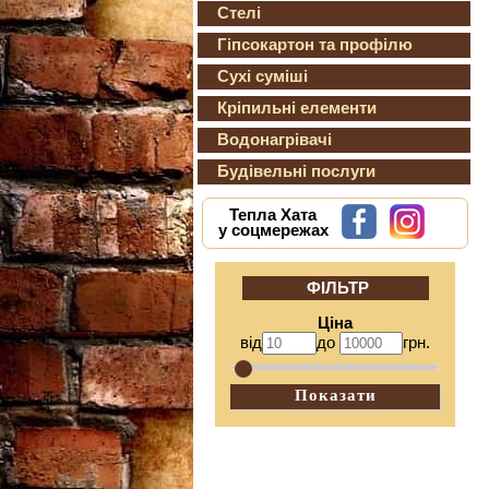
Стелі
Гіпсокартон та профілю
Сухі суміші
Кріпильні елементи
Водонагрівачі
Будівельні послуги
Тепла Хата
у соцмережах
ФІЛЬТР
Ціна
від
до
грн.
Показати