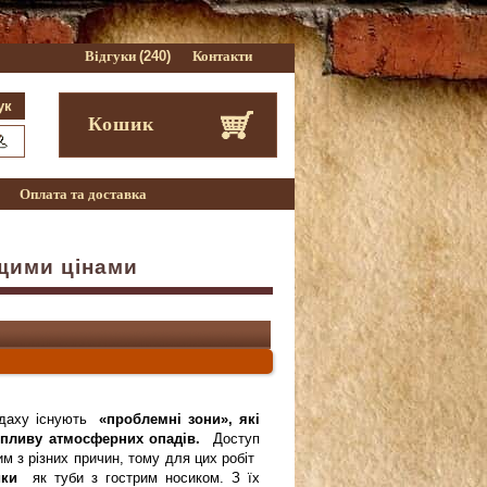
Відгуки
(240)
Контакти
Кошик
Оплата та доставка
ащими цінами
о даху існують
«проблемні зони», які
 впливу атмосферних опадів.
Доступ
м з різних причин, тому для цих робіт
ики
як туби з гострим носиком. З їх