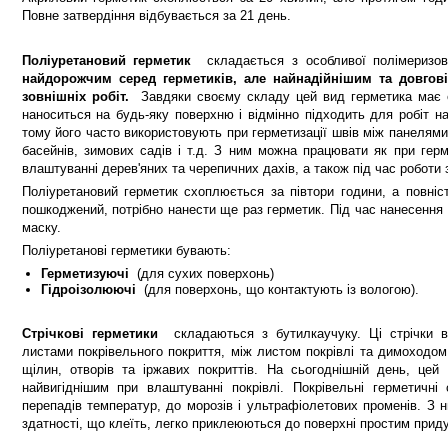
Повне затвердіння відбувається за 21 день.
Поліуретановий герметик
складається з особливої ​​полімериз
найдорожчим серед герметиків, але найнадійнішим та довгов
зовнішніх робіт.
Завдяки своєму складу цей вид герметика має е
наноситься на будь-яку поверхню і відмінно підходить для робіт н
тому його часто використовують при герметизації швів між панелями
басейнів, зимових садів і т.д. З ним можна працювати як при герме
влаштуванні дерев'яних та черепичних дахів, а також під час роботи 
Поліуретановий герметик схоплюється за півтори години, а повні
пошкоджений, потрібно нанести ще раз герметик. Під час нанесення
маску.
Поліуретанові герметики бувають:
Герметизуючі
(для сухих поверхонь)
Гідроізолюючі
(для поверхонь, що контактують із вологою).
Стрічкові герметики
складаються з бутилкаучуку. Ці стрічки в
листами покрівельного покриття, між листом покрівлі та димоходо
щілин, отворів та іржавих покриттів. На сьогоднішній день, цей
найвигіднішим при влаштуванні покрівлі. Покрівельні герметичні 
перепадів температур, до морозів і ультрафіолетових променів. З
здатності, що клеїть, легко приклеюються до поверхні простим прид