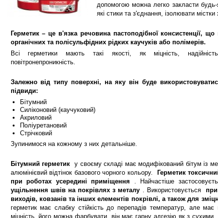
допомогою можна легко закласти будь-я
які стики та з'єднання, ізолювати містки
Герметик – це в'язка речовина пастоподібної консистенції, що
органічних та полісульфідних рідких каучуків або полімерів.
Всі герметики мають такі якості, як міцність, надійність,
повітронепроникність.
Залежно від типу поверхні, на яку він буде використовуватис
підвиди:
Бітумний
Силіконовий (каучуковий)
Акриловий
Поліуретановий
Стрічковий
Зупинимося на кожному з них детальніше.
Бітумний герметик
у своєму складі має модифікований бітум із ме
алюмінієвий відтінок базового чорного кольору.
Герметик токсични
при роботах усередині приміщення
. Найчастіше застосовує
ущільнення швів на покрівлях з металу
. Використовується
при
виходів, ковзанів та інших елементів покрівлі, а також для змі
герметик має слабку стійкість до перепадів температур, але має в
міцність, його можна фарбувати, він має гарну адгезію як з сухими, 