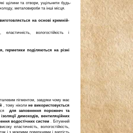
кі щілини та отвори, ущільнити будь-
 холоду, металовироби та інші місця.
 виготовляється на основі кремній-
 еластичність, вологостійкість і
я, герметики поділяються на різні
талевим пігментом, завдяки чому має
й
, тому ніколи
не використовується
ться
для заповнення порожнеч та
 ізоляції димоходів, вентиляційних
цнення водостічних систем
. Бітумний
исоку еластичність, вологостійкість,
так і з мокрими поверхнями і вартість