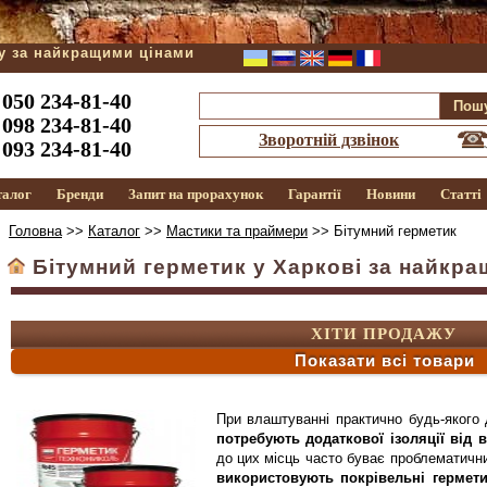
ду за найкращими цінами
050 234-81-40
098 234-81-40
Зворотній дзвінок
093 234-81-40
талог
Бренди
Запит на прорахунок
Гарантії
Новини
Статті
Головна
>>
Каталог
>>
Мастики та праймери
>> Бітумний герметик
Бітумний герметик у Харкові за найкр
ХІТИ ПРОДАЖУ
Показати всі товари
При влаштуванні практично будь-яког
потребують додаткової ізоляції від
до цих місць часто буває проблематични
використовують покрівельні гермет