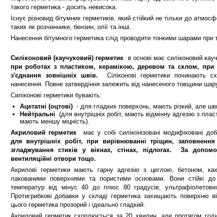
такого герметика - досить невисока.
Існує різновид бітумних герметиків, який стійкий не тільки до атмосф
таких як розчинники, бензин, олії та інші.
Нанесення бітумного герметика слід проводити тонкими шарами при т
Силіконовий (каучуковий) герметик
в основі має силіконовий ка
при роботах з пластиком, керамікою, деревом та склом, при 
з'єднання зовнішніх швів.
Cіліконові герметики починають сх
нанесення. Повне затвердіння залежить від нанесеного товщини шару
Силіконові герметики бувають:
Ацетатні (оцтові)
- для гладких поверхонь, мають різкий, але шв
Нейтральні
(для внутрішніх робіт, мають відмінну адгезію з пла
мають меншу міцність).
Акриловий герметик
має у собі силіконізовані модифіковані до
для внутрішніх робіт, при вирівнюванні тріщин, заповнення 
згладжування стиків у вікнах, стінах, підлогах.
За допомо
вентиляційні отвори тощо.
Акрилові герметики мають гарну адгезію з цеглою, бетоном, к
лакованими поверхнями та пористими основами. Вони стійкі до 
температур від мінус 40 до плюс 80 градусів, ультрафіолетових
Протигрибкові добавки у складі герметика захищають поверхню від
цього герметика прозорий і ідеально гладкий.
Акриловий герметик схоплюється за 20 хвилин, але протягом годин