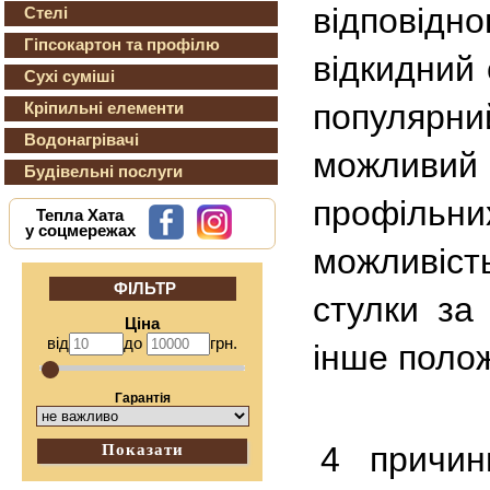
відповід
Стелі
Гіпсокартон та профілю
відкидний 
Сухі суміші
популярни
Кріпильні елементи
Водонагрівачі
можливий 
Будівельні послуги
профільн
Тепла Хата
у соцмережах
можливіс
ФІЛЬТР
стулки за
Ціна
від
до
грн.
інше поло
Гарантія
4 причин
Показати