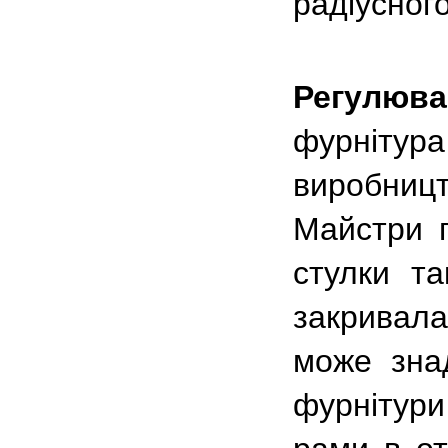
радіусного
Регулюв
фурнітур
виробницт
Майстри п
стулки т
закривала
може зна
фурнітур