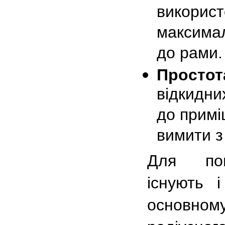
використ
максимал
до рами.
Простот
відкидни
до примі
вимити з
Для пово
існують 
основном