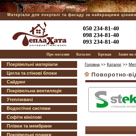
Матеріали для покрівлі та фасаду за найкращими цінам
050 234-81-40
098 234-81-40
093 234-81-40
Про магазин
Каталог
Бренди
Запит на
Покрівельні матеріали
Головна
>>
Каталог
>>
Мет
Цегла та стінові блоки
Поворотно-від
Сайдинг
Покрівельна вентиляція
Утеплювачі
Водостічні системи
Софіти вінілові
Плівки та мембрани
Покрівельні планки