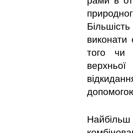
рами в от
природн
Більшість
виконати 
того чи 
верхньої
відкида
допомогою
Найбіл
комбінов