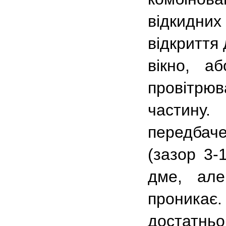
відкидни
відкриття
вікно, а
провітрю
частину
передбач
(зазор 3-
дме, але
проникає.
достатньо 