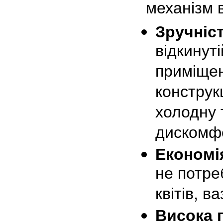
механізм 
Зручніс
відкинуті
приміщен
конструк
холодну 
дискомф
Економі
не потре
квітів, в
Висока 