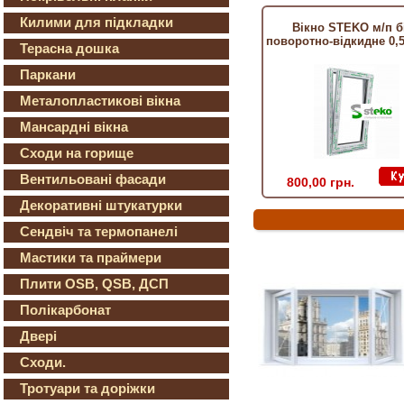
Килими для підкладки
Вікно STEKO м/п б
поворотно-відкидне 0,5
Терасна дошка
Паркани
Металопластикові вікна
Мансардні вікна
Сходи на горище
Вентильовані фасади
800,00 грн.
Декоративні штукатурки
Сендвіч та термопанелі
Мастики та праймери
Плити OSB, QSB, ДСП
Полікарбонат
Двері
Сходи.
Тротуари та доріжки