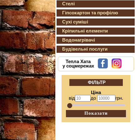
Стелі
Гіпсокартон та профілю
Сухі суміші
Кріпильні елементи
Водонагрівачі
Будівельні послуги
Тепла Хата
у соцмережах
ФІЛЬТР
Ціна
від
до
грн.
Показати