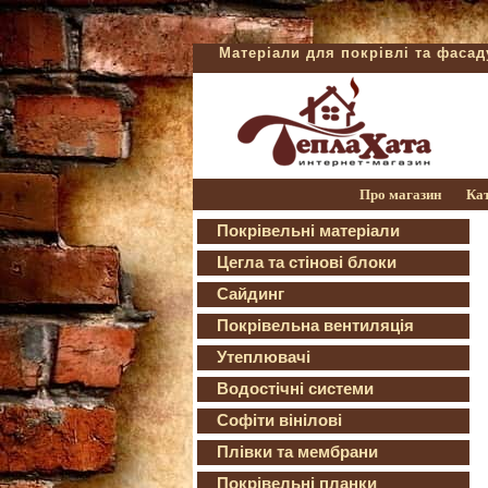
Матеріали для покрівлі та фаса
Про магазин
Ка
Покрівельні матеріали
Цегла та стінові блоки
Сайдинг
Покрівельна вентиляція
Утеплювачі
Водостічні системи
Софіти вінілові
Плівки та мембрани
Покрівельні планки