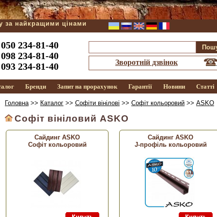
ду за найкращими цінами
050 234-81-40
098 234-81-40
Зворотній дзвінок
093 234-81-40
талог
Бренди
Запит на прорахунок
Гарантії
Новини
Статті
Головна
>>
Каталог
>>
Софіти вінілові
>>
Софіт кольоровий
>>
ASKO
Софіт вініловий ASKO
Сайдинг ASKO
Сайдинг ASKO
Софіт кольоровий
J-профіль кольоровий