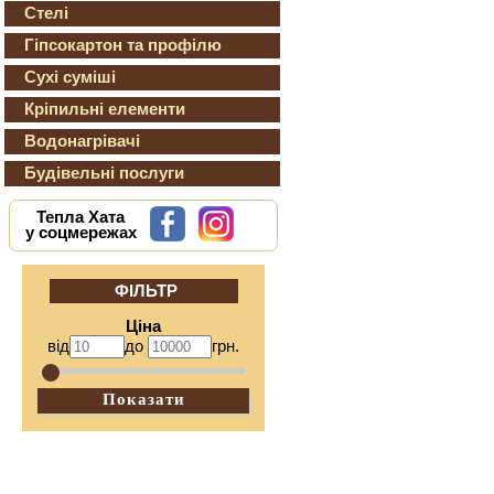
Стелі
Гіпсокартон та профілю
Сухі суміші
Кріпильні елементи
Водонагрівачі
Будівельні послуги
Тепла Хата
у соцмережах
ФІЛЬТР
Ціна
від
до
грн.
Показати