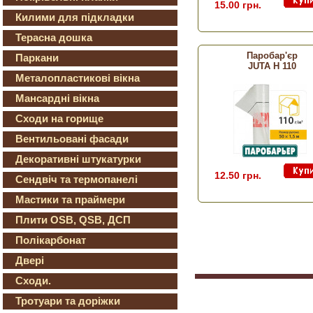
15.00 грн.
Килими для підкладки
Терасна дошка
Паробар'єр
Паркани
JUTA Н 110
Металопластикові вікна
Мансардні вікна
Сходи на горище
Вентильовані фасади
Декоративні штукатурки
12.50 грн.
Сендвіч та термопанелі
Мастики та праймери
Плити OSB, QSB, ДСП
Полікарбонат
Двері
Сходи.
Тротуари та доріжки