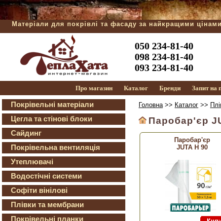
Матеріали для покрівлі та фасаду за найкращими цінам
050 234-81-40
098 234-81-40
093 234-81-40
Про магазин
Каталог
Бренди
Запит на
Покрівельні матеріали
Головна
>>
Каталог
>>
Плі
Цегла та стінові блоки
Паробар'єр J
Сайдинг
Паробар'єр
Покрівельна вентиляція
JUTA Н 90
Утеплювачі
Водостічні системи
Софіти вінілові
Плівки та мембрани
Покрівельні планки