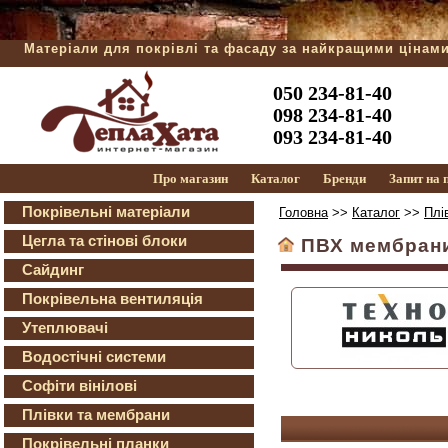
Матеріали для покрівлі та фасаду за найкращими цінам
050 234-81-40
098 234-81-40
093 234-81-40
Про магазин
Каталог
Бренди
Запит на
Покрівельні матеріали
Головна
>>
Каталог
>>
Плі
Цегла та стінові блоки
ПВХ мембрани 
Сайдинг
Покрівельна вентиляція
Утеплювачі
Водостічні системи
Софіти вінілові
Плівки та мембрани
Покрівельні планки