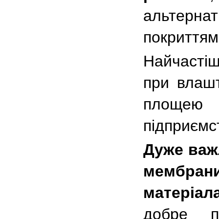
альтерна
покриттям
Найчасті
при влашт
площею 
підприємст
Дуже важ
мембра
матеріал
добре п