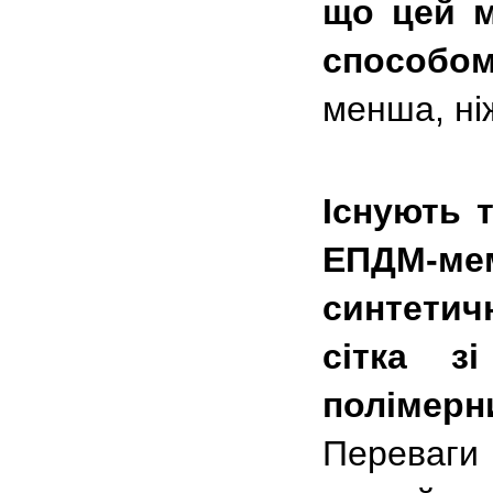
що цей м
способо
менша, ні
Існують 
ЕПДМ-ме
синтетич
сітка з
полімер
Переваги