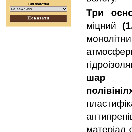
Тип полотна
Три осн
Показати
міцний
(1
монолітни
атмосфе
гідроізо
шар
ме
полівіні
пластифі
антипрен
матеріал 