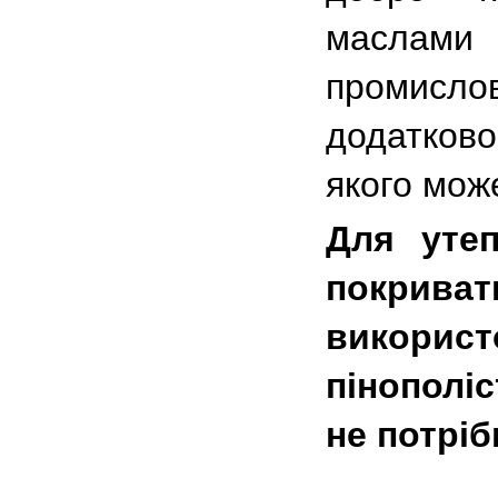
маслам
промислов
додатково
якого мож
Для утеп
покрива
викорис
пінополіс
не потріб