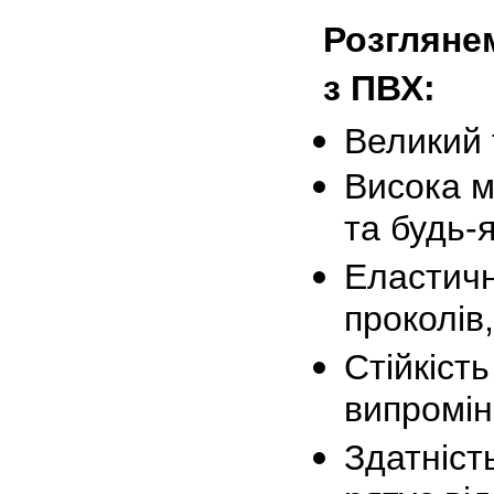
Розгляне
з ПВХ:
Великий 
Висока м
та будь-
Еластичн
проколів
Стійкіст
випромін
Здатність