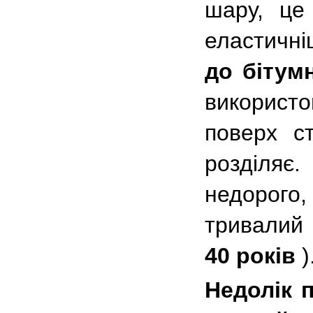
шару, це
еластичн
до бітум
використо
поверх с
розділя
недорого,
тривали
40 років
)
Недолік 