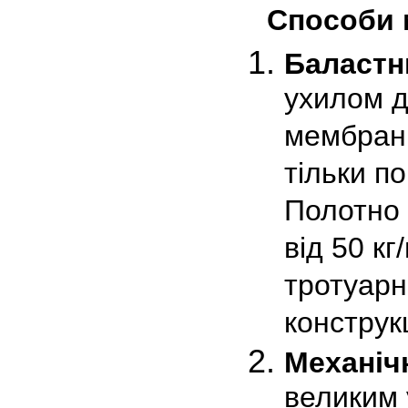
Способи 
Баластн
ухилом д
мембрани
тільки п
Полотно 
від 50 кг
тротуарн
конструкц
Механіч
великим 