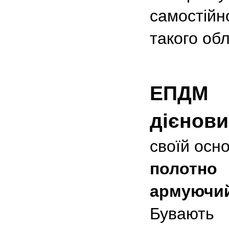
самостій
такого об
ЕПДМ 
дієнов
своїй осн
полотно
і
армуючи
Бувають 