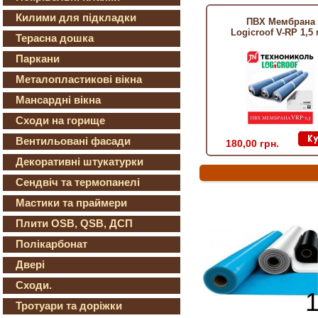
Килими для підкладки
ПВХ Мембрана
Logicroof V-RP 1,5
Терасна дошка
Паркани
Металопластикові вікна
Мансардні вікна
Сходи на горище
Вентильовані фасади
180,00 грн.
Декоративні штукатурки
Сендвіч та термопанелі
Мастики та праймери
Плити OSB, QSB, ДСП
Полікарбонат
Двері
Сходи.
Тротуари та доріжки