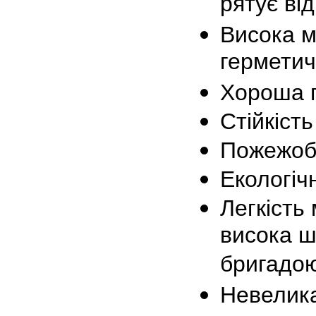
рятує від
Висока мо
герметич
Хороша п
Стійкість
Пожежоб
Екологіч
Легкість 
висока ш
бригадо
Невелика