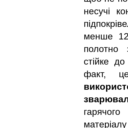
несучі ко
підпокрі
менше 12
полотно 
стійке до
факт,
викори
зварювал
гарячого
матеріал