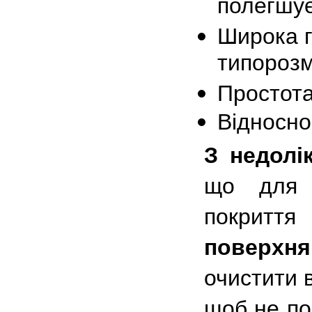
полегшує
Широка г
типорозм
Простота
Відносно
З недолі
що для м
покри
поверхня
очистити в
щоб не по