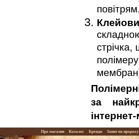
повітрям
Клейови
складною
стрічка,
полімеру
мембран
Полімерні
за найк
інтернет
Про магазин
Каталог
Бренди
Запит на прорах