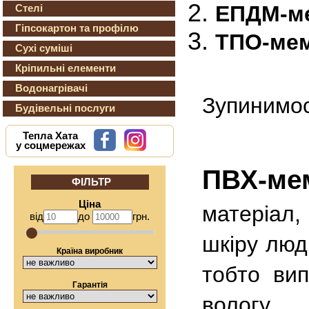
ЕПДМ-м
Стелі
Гіпсокартон та профілю
ТПО-ме
Сухі суміші
Кріпильні елементи
Водонагрівачі
Зупинимос
Будівельні послуги
Тепла Хата
у соцмережах
ПВХ-ме
ФІЛЬТР
Ціна
матеріал,
від
до
грн.
шкіру люд
Країна виробник
тобто вип
Гарантія
вологу.