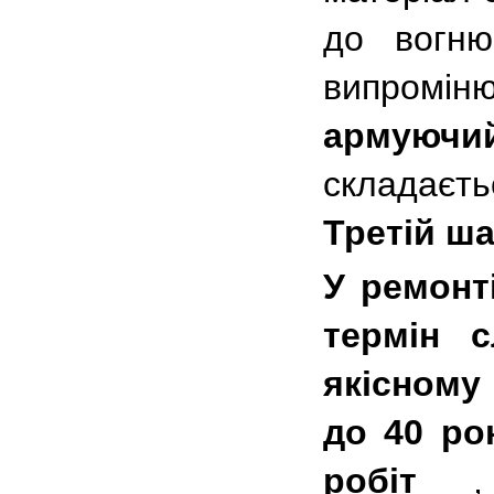
до вогню
випромі
армуючи
складаєт
Третій ша
У ремонт
термін 
якісному
до 40 ро
робіт
, 