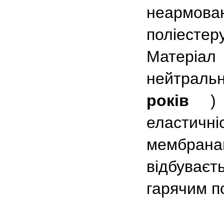
неармова
поліестер
Матеріал
нейтрал
років
) т
еластичн
мемб
відбуває
гарячим п