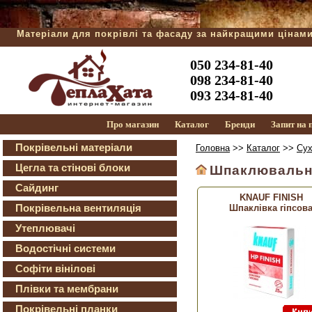
Матеріали для покрівлі та фасаду за найкращими цінам
050 234-81-40
098 234-81-40
093 234-81-40
Про магазин
Каталог
Бренди
Запит на
Покрівельні матеріали
Головна
>>
Каталог
>>
Сух
Цегла та стінові блоки
Шпаклювальн
Сайдинг
KNAUF FINISH
Покрівельна вентиляція
Шпаклівка гіпсов
Утеплювачі
Водостічні системи
Софіти вінілові
Плівки та мембрани
Покрівельні планки