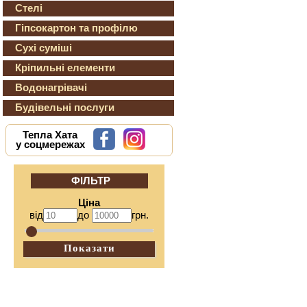
Стелі
Гіпсокартон та профілю
Сухі суміші
Кріпильні елементи
Водонагрівачі
Будівельні послуги
Тепла Хата
у соцмережах
ФІЛЬТР
Ціна
від
до
грн.
Показати