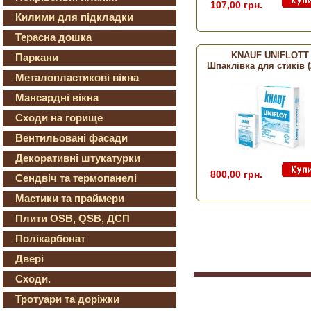
107,00 грн.
Килими для підкладки
Терасна дошка
KNAUF UNIFLOTT
Паркани
Шпаклівка для стиків (2
Металопластикові вікна
Мансардні вікна
Сходи на горище
Вентильовані фасади
Декоративні штукатурки
800,00 грн.
Сендвіч та термопанелі
Мастики та праймери
Плити OSB, QSB, ДСП
Полікарбонат
Двері
Сходи.
Тротуари та доріжки