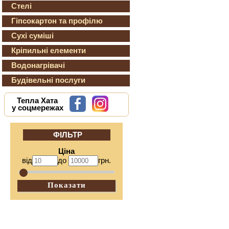
Стелі
Гіпсокартон та профілю
Сухі суміші
Кріпильні елементи
Водонагрівачі
Будівельні послуги
Тепла Хата
у соцмережах
ФІЛЬТР
Ціна
від
до
грн.
Показати