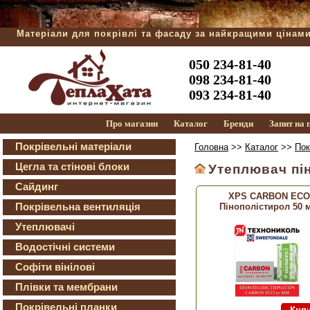
Матеріали для покрівлі та фасаду за найкращими цінам
050 234-81-40
098 234-81-40
093 234-81-40
Про магазин
Каталог
Бренди
Запит на
Покрівельні матеріали
Головна
>>
Каталог
>>
Пок
Цегла та стінові блоки
Утеплювач пі
Сайдинг
XPS CARBON ECO
Покрівельна вентиляція
Пінополістирол 50 
Утеплювачі
Водостічні системи
Софіти вінілові
Плівки та мембрани
Покрівельні планки