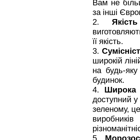
Вам не біль
за інші Євро
2.
Якіст
виготовляют
її якість.
3.
Сумісніс
широкій ліні
на будь-яку
будинок.
4.
Широка 
доступний у
зеленому, це
виробник
різноманітні
5.
Морозост