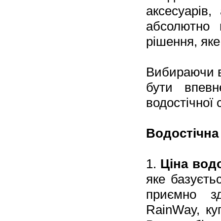
аксесуарів,
абсолютно 
рішення, як
Вибираючи в
бути впевн
водостічної с
Водостічна 
​​1.
Ціна вод
яке базуєтьс
приємно з
RainWay, ку