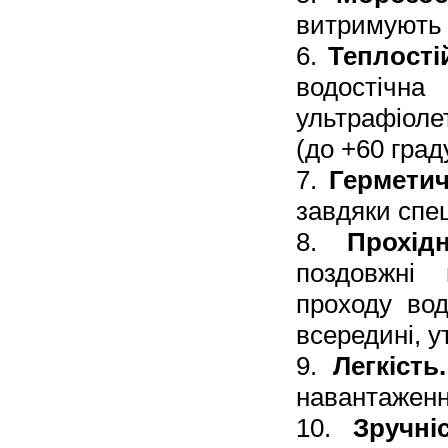
витримують д
6.
Теплостій
водостічн
ультрафіоле
(до +60 граду
7.
Герметич
завдяки спе
8.
Прохідн
поздовжні
проходу во
всередині, 
9.
Легкість.
навантаженн
10.
Зручні