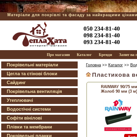
Матеріали для покрівлі та фасаду за найкращими цінам
050 234-81-40
098 234-81-40
093 234-81-40
Про магазин
Каталог
Бренди
Запит на
Покрівельні матеріали
Головна
>>
Каталог
>>
Вод
Цегла та стінові блоки
Пластикова в
Сайдинг
RAINWAY 90/75 м
Покрівельна вентиляція
Жолоб 90 мм (3 м
Утеплювачі
Водостічні системи
Софіти вінілові
Плівки та мембрани
Покрівельні планки