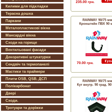
235.00 грн.
Килими для підкладки
Терасна дошка
RAINWAY 90/75 м
Паркани
Кронштейн ПВХ 90 
Металопластикові вікна
Мансардні вікна
Сходи на горище
Вентильовані фасади
Декоративні штукатурки
70.00 грн.
Сендвіч та термопанелі
Мастики та праймери
Плити OSB, QSB, ДСП
RAINWAY 90/75 м
Кут внутр. 90 град. 9
Полікарбонат
Двері
Сходи.
Тротуари та доріжки