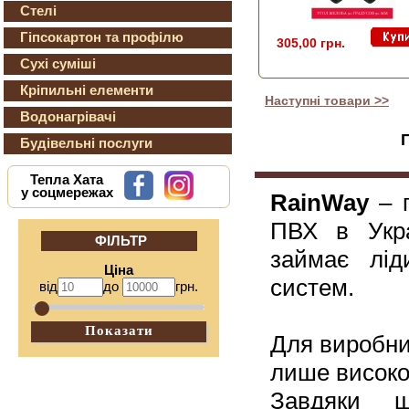
Стелі
Гіпсокартон та профілю
305,00 грн.
Сухі суміші
Кріпильні елементи
Наступні товари >>
Водонагрівачі
Будівельні послуги
Тепла Хата
у соцмережах
RainWay
– п
ПВХ в Укра
ФІЛЬТР
займає лід
Ціна
систем.
від
до
грн.
Показати
Для виробни
лише високо
Завдяки ш