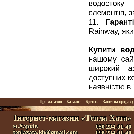
водостоку
елементів, з
11.
Гаранті
Rainway, яки
Купити вод
нашому сай
широкий а
доступних к
наявністю в 
Про магазин
Каталог
Бренди
Запит на прорах
Інтернет-магазин «Тепла Хата»
м.Харків
050 234-81-40
teplaxata.kh@gmail.com
098 234-81-40