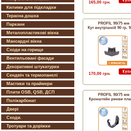
165,00 грн.
Килими для підкладки
Терасна дошка
PROFIL 90/75 мм
Паркани
Кут внутрішній 90 гр. 
Металопластикові вікна
Мансардні вікна
Сходи на горище
Вентильовані фасади
Декоративні штукатурки
170,00 грн.
Сендвіч та термопанелі
Мастики та праймери
Плити OSB, QSB, ДСП
PROFIL 90/75 мм
Кронштейн ринви пла
Полікарбонат
Двері
Сходи.
Тротуари та доріжки