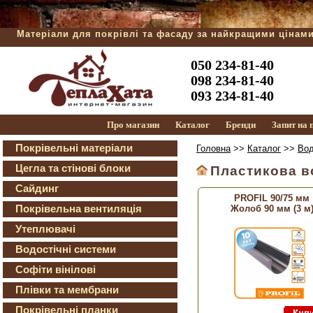
Матеріали для покрівлі та фасаду за найкращими цінам
050 234-81-40
098 234-81-40
093 234-81-40
Про магазин
Каталог
Бренди
Запит на
Покрівельні матеріали
Головна
>>
Каталог
>>
Вод
Цегла та стінові блоки
Пластикова в
Сайдинг
PROFIL 90/75 мм
Покрівельна вентиляція
Жолоб 90 мм (3 м
Утеплювачі
Водостічні системи
Софіти вінілові
Плівки та мембрани
Покрівельні планки