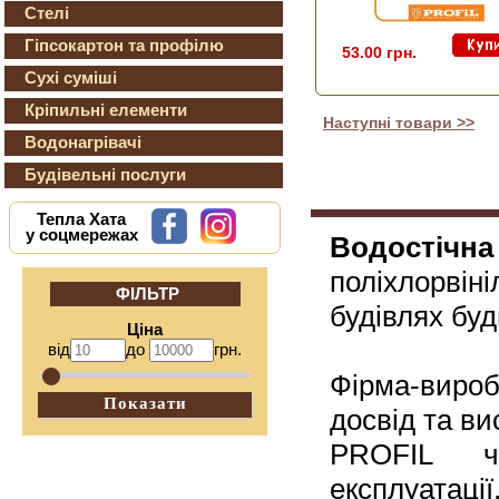
Стелі
Гіпсокартон та профілю
53.00 грн.
Сухі суміші
Кріпильні елементи
Наступні товари >>
Водонагрівачі
Будівельні послуги
Тепла Хата
у соцмережах
Водостічн
поліхлорві
ФІЛЬТР
будівлях буд
Ціна
від
до
грн.
Фірма-вироб
Показати
досвід та ви
PROFIL ч
експлуатаці