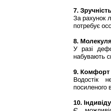
7. Зручніст
За рахунок л
потребує ос
8. Молекуля
У разі деф
набувають с
9. Комфорт 
Водостік 
посиленого 
10. Індивід
Є можливі