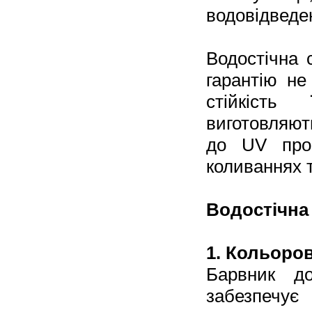
водовідведен
Водостічна 
гарантію не
стійкість
виготовляют
до UV про
коливаннях 
Водостічна 
​​1. Кольоро
Барвник д
забезпечу