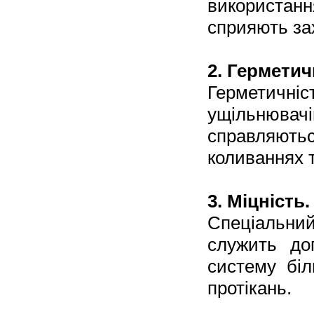
використанн
сприяють зах
2. Герметич
Герметичні
ущільнювачі
справляют
коливаннях 
3. Міцність.
Спеціальни
служить до
систему біл
протікань.