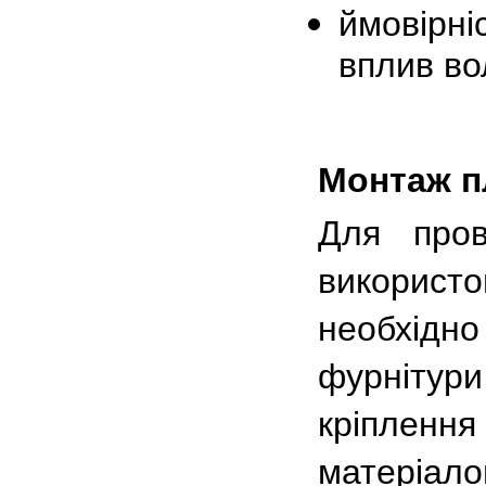
ймовірні
вплив во
Монтаж п
Для пров
викорис
необхідн
фурнітур
кріплення 
матеріал