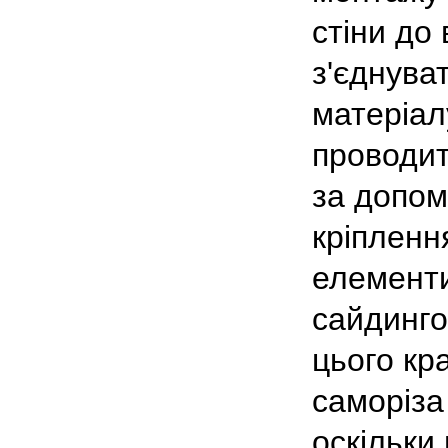
стіни до
з'єднува
матеріал
проводит
за допо
кріпленн
елементи
сайдинго
цього кр
саморіза
оскільки