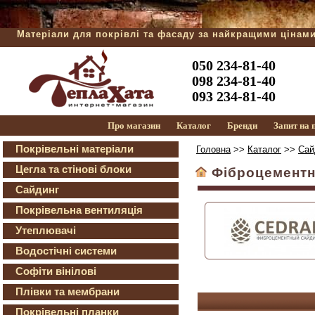
Матеріали для покрівлі та фасаду за найкращими цінам
050 234-81-40
098 234-81-40
093 234-81-40
Про магазин
Каталог
Бренди
Запит на
Покрівельні матеріали
Головна
>>
Каталог
>>
Сай
Цегла та стінові блоки
Фіброцементни
Сайдинг
Покрівельна вентиляція
Утеплювачі
Водостічні системи
Софіти вінілові
Плівки та мембрани
Покрівельні планки