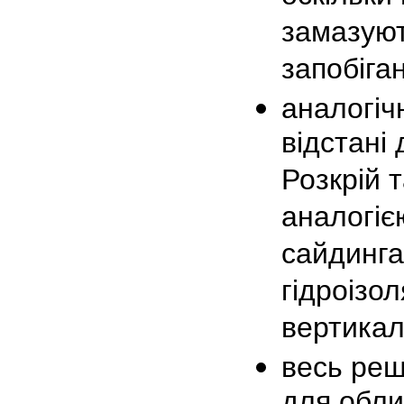
замазуют
запобіга
аналогіч
відстані
Розкрій 
аналогіє
сайдинга
гідроізол
вертикал
весь реш
для обли