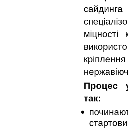
сайдинг
спеціалі
міцності
використ
кріплення
нержавіючо
Процес у
так:
починают
стартови