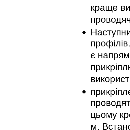
краще ви
проводяч
Наступни
профілів
є напрям
прикріпл
використ
прикріпл
проводят
цьому кр
м. Встан