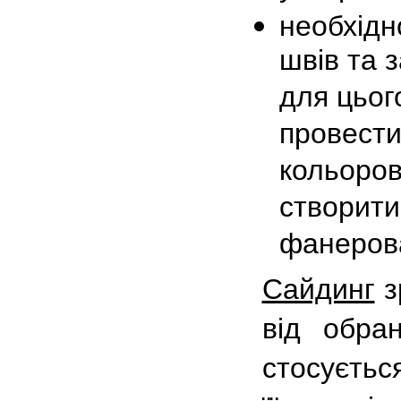
необхідн
швів та 
для цьог
провести
кольоров
створити
фанерова
Сайдинг
з
від обра
стосуєтьс