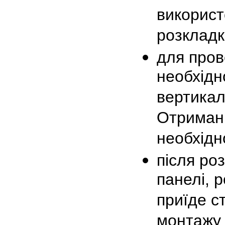
використ
розкладк
для пров
необхідн
вертикал
Отримани
необхідн
після ро
панелі, 
приїде с
монтажу 