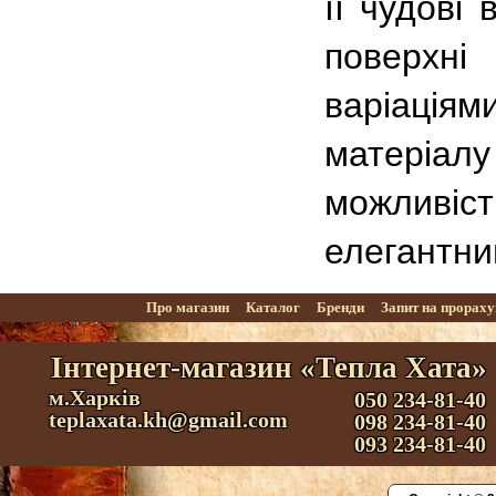
її чудові
поверхн
варіаціями
матеріал
можливіс
елегантни
Про магазин
Каталог
Бренди
Запит на прорах
Інтернет-магазин «Тепла Хата»
м.Харків
050 234-81-40
teplaxata.kh@gmail.com
098 234-81-40
093 234-81-40