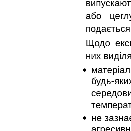
випускають
або цегл
подається
Щодо експ
них виділ
матеріал
будь-яки
середови
температ
не зазна
агресивн