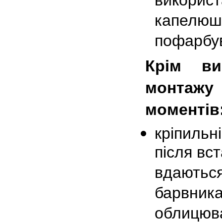
використ
капелюшк
пофарбув
Крім ви
монтажу 
моментів
кріпильн
після вс
вдаються
барвника
облицюва