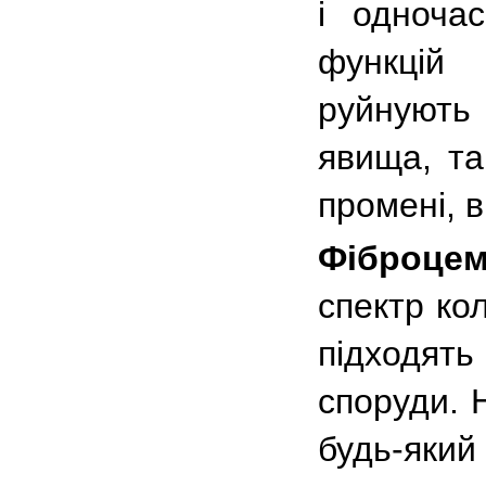
і одноча
функцій
руйнують
явища, та
промені, ві
Фіброцем
спектр ко
підходять
споруди. 
будь-який 