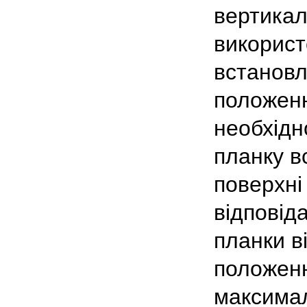
вертикаль
використ
встановл
положенн
необхідн
планку в
поверхні
відповід
планки в
положенн
максимал