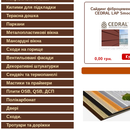
Килими для підкладки
Сайдинг фіброцемен
CEDRAL LAP Smoo
Терасна дошка
Паркани
Металопластикові вікна
Мансардні вікна
Сходи на горище
Вентильовані фасади
0,00 грн.
Декоративні штукатурки
Сендвіч та термопанелі
Мастики та праймери
Плити OSB, QSB, ДСП
Полікарбонат
Двері
Сходи.
Тротуари та доріжки