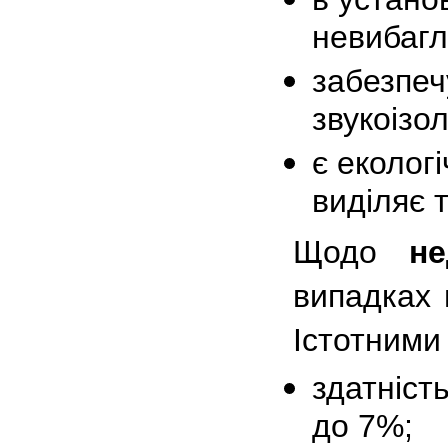
невибагл
забезпеч
звукоізол
є еколог
виділяє 
Щодо
не
випадках 
Істотними 
здатніст
до 7%;