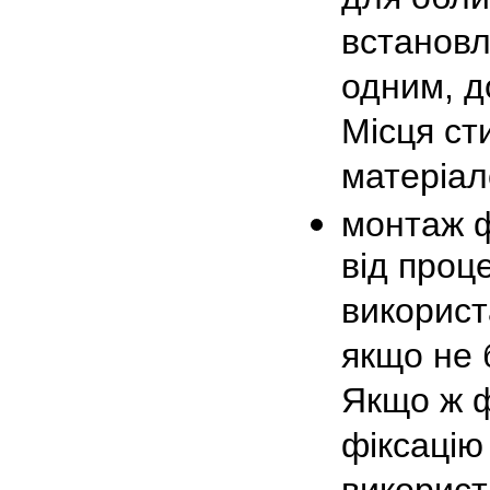
встановл
одним, д
Місця ст
матеріал
монтаж ф
від проц
використ
якщо не 
Якщо ж ф
фіксацію