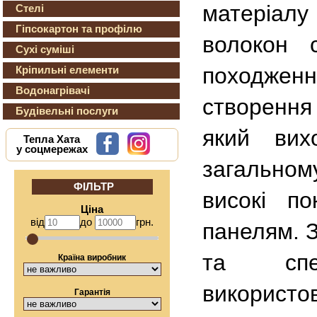
матеріалу
Стелі
Гіпсокартон та профілю
волокон 
Сухі суміші
походжен
Кріпильні елементи
Водонагрівачі
створення
Будівельні послуги
який вих
Тепла Хата
у соцмережах
загальном
ФІЛЬТР
високі по
Ціна
від
до
грн.
панелям. 
та спец
Країна виробник
використо
Гарантія