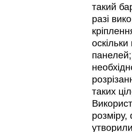
такий ба
разі вик
кріпленн
оскільки
панелей;
необхідн
розрізан
таких ці
Використ
розміру, 
утворили