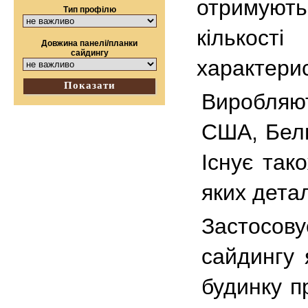
отримують
Тип профілю
кількост
Довжина панелі/планки
сайдингу
характерис
Показати
Виробляю
США, Бельг
Існує так
яких дета
Застосов
сайдингу
будинку п