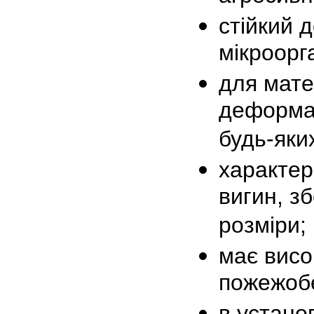
стійкий 
мікроорга
для мате
деформац
будь-яки
характер
вигин, з
розміри;
має висок
пожежоб
в устано