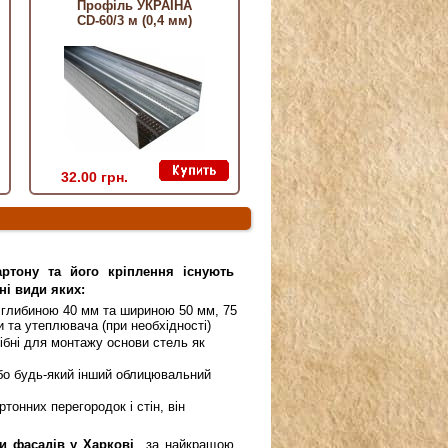
Профіль УКРАЇНА
СD-60/3 м (0,4 мм)
32.00 грн.
артону та його кріплення існують
ні види яких:
либиною 40 мм та шириною 50 мм, 75
 та утеплювача (при необхідності)
бні для монтажу основи стель як
або будь-який інший облицювальний
онних перегородок і стін, він
и фасадів у Харкові
за найкращою