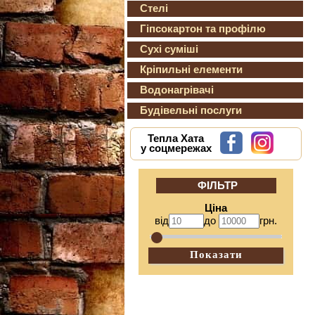
Стелі
Гіпсокартон та профілю
Сухі суміші
Кріпильні елементи
Водонагрівачі
Будівельні послуги
Тепла Хата
у соцмережах
ФІЛЬТР
Ціна
від
до
грн.
Показати