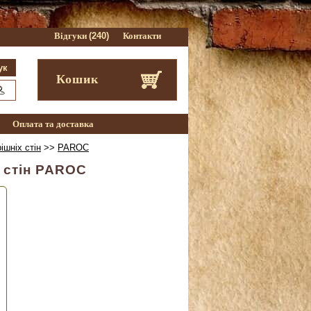
Відгуки
(240)
Контакти
Кошик
Оплата та доставка
ішніх стін
>>
PAROC
 стін PAROC