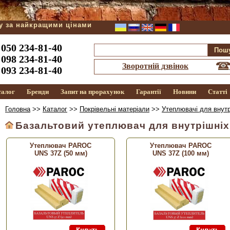
ду за найкращими цінами
050 234-81-40
098 234-81-40
Зворотній дзвінок
093 234-81-40
талог
Бренди
Запит на прорахунок
Гарантії
Новини
Статті
Головна
>>
Каталог
>>
Покрівельні матеріали
>>
Утеплювачі для внутр
Базальтовий утеплювач для внутрішніх
Утеплювач PAROC
Утеплювач PAROC
UNS 37Z (50 мм)
UNS 37Z (100 мм)