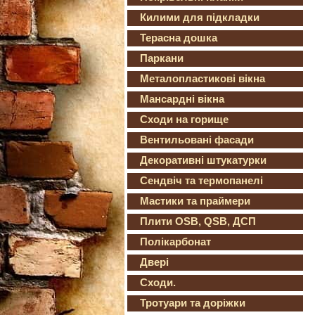
Килими для підкладки
Терасна дошка
Паркани
Металопластикові вікна
Мансардні вікна
Сходи на горище
Вентильовані фасади
Декоративні штукатурки
Сендвіч та термопанелі
Мастики та праймери
Плити OSB, QSB, ДСП
Полікарбонат
Двері
Сходи.
Тротуари та доріжки