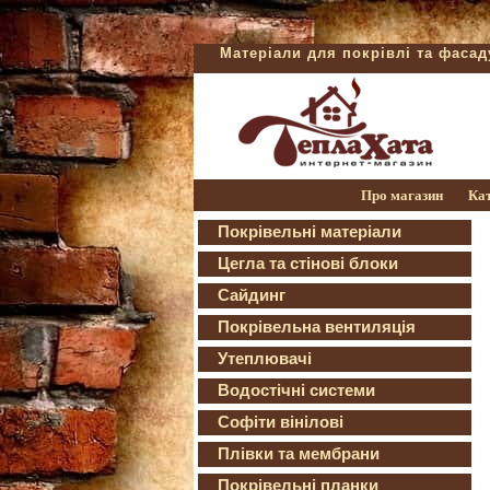
Матеріали для покрівлі та фаса
Про магазин
Ка
Покрівельні матеріали
Цегла та стінові блоки
Сайдинг
Покрівельна вентиляція
Утеплювачі
Водостічні системи
Софіти вінілові
Плівки та мембрани
Покрівельні планки