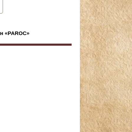
тін «PAROC»