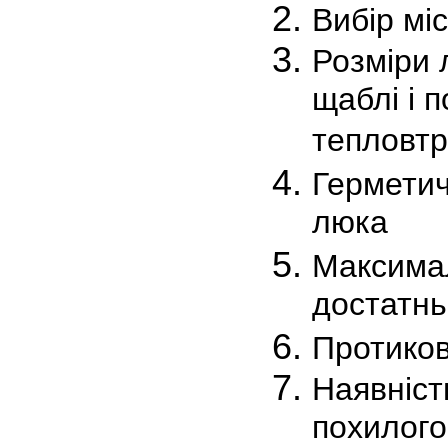
Вибір мі
Розміри 
щаблі і 
тепловтр
Герметич
люка
Максимал
достатнь
Протиков
Наявніст
похилого 