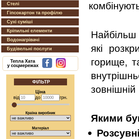
комбінують
Стелі
Гіпсокартон та профілю
Сухі суміші
Кріпильні елементи
Найбільш 
Водонагрівачі
які розкр
Будівельні послуги
горище, т
Тепла Хата
у соцмережах
внутрішн
ФІЛЬТР
зовнішній
Ціна
від
до
грн.
Країна виробник
Якими бу
Матеріал
Розсувні