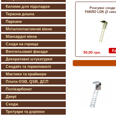
Килими для підкладки
Розсувні сходи
FAKRO LDK (2 секц
Терасна дошка
Паркани
Металопластикові вікна
Мансардні вікна
Сходи на горище
Вентильовані фасади
50,00 грн.
Декоративні штукатурки
Сендвіч та термопанелі
Мастики та праймери
Плити OSB, QSB, ДСП
Полікарбонат
Двері
Сходи.
Тротуари та доріжки