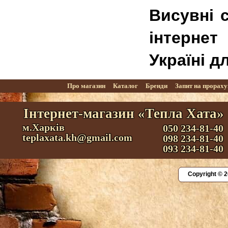
Висувні 
інтернет
Україні д
Про магазин
Каталог
Бренди
Запит на прорах
Інтернет-магазин «Тепла Хата»
м.Харків
050 234-81-40
teplaxata.kh@gmail.com
098 234-81-40
093 234-81-40
Copyright © 