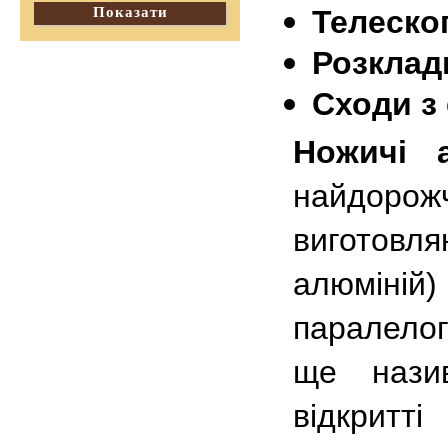
Показати
Телескоп
Розкладн
Сходи з
Ножичі а
найдорожч
виготовл
алюміній
паралелог
ще нази
відкритт