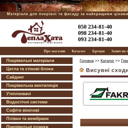
Матеріали для покрівлі та фасаду за найкращими цінам
050 234-81-40
098 234-81-40
093 234-81-40
Про магазин
Каталог
Бренди
Запит на
Покрівельні матеріали
Головна
>>
Каталог
>>
Гор
Цегла та стінові блоки
Висувні сходи
Сайдинг
Покрівельна вентиляція
Утеплювачі
Водостічні системи
Софіти вінілові
Плівки та мембрани
Покрівельні планки