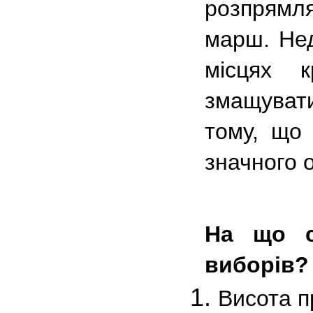
розпрямля
марш. Нед
місцях к
змащувати
тому, що 
значного 
На що с
виборів?
Висота 