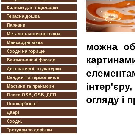
Килими для підкладки
Терасна дошка
Паркани
Металопластикові вікна
Мансардні вікна
можна об
Сходи на горище
картина
Вентильовані фасади
Декоративні штукатурки
елемент
Сендвіч та термопанелі
інтер'єр
Мастики та праймери
Плити OSB, QSB, ДСП
огляду і 
Полікарбонат
Двері
Сходи.
Тротуари та доріжки