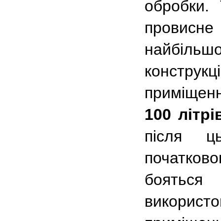
обробки.
провисне
найбіл
конструкц
приміщенн
100 літр
після ц
початков
боятьс
викорис