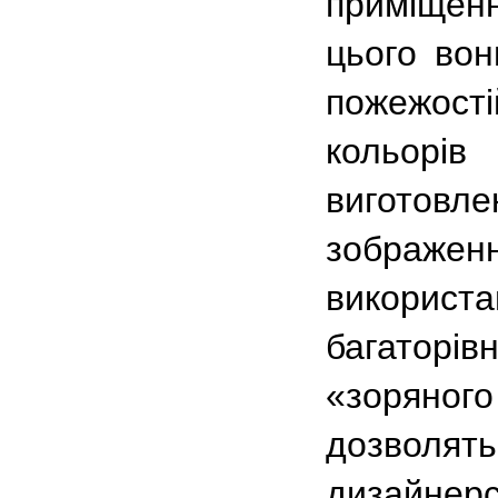
приміщенн
цього вон
пожежості
кольорів
виготовл
зображе
використ
багаторі
«зоряног
дозволя
дизайнерсь