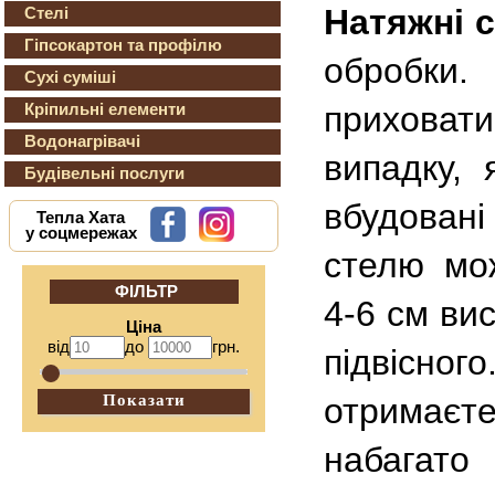
Натяжні 
Стелі
Гіпсокартон та профілю
обробки.
Сухі суміші
Кріпильні елементи
приховат
Водонагрівачі
випадку,
Будівельні послуги
вбудовані
Тепла Хата
у соцмережах
стелю мо
ФІЛЬТР
4-6 см вис
Ціна
від
до
грн.
підвісн
Показати
отримаєт
набагато