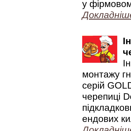
у фірмовом
Докладніш
І
ч
І
монтажу гн
серій GOLD
черепиці D
підкладков
ендових ки
Докладніш