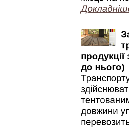
Докладніш
З
т
продукції
до нього)
Транспорту
здійснюват
тентовани
довжини уп
перевозить