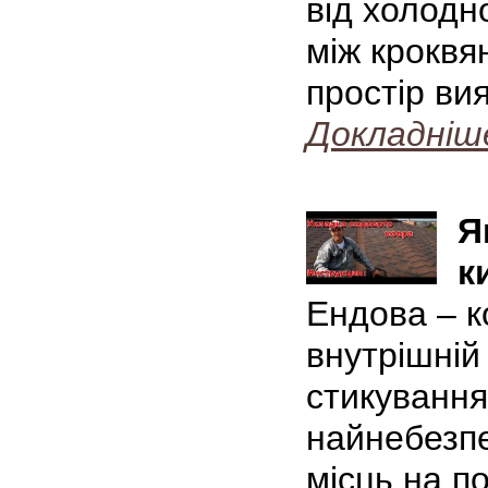
від холодн
між кроквя
простір ви
Докладніш
Я
к
Ендова – к
внутрішній
стикування
найнебезпе
місць на по