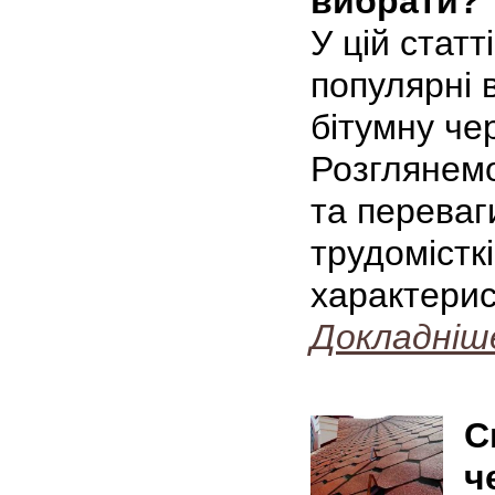
вибрати?
У цій стат
популярні 
бітумну ч
Розглянемо
та переваг
трудомісткі
характерис
Докладніш
С
ч