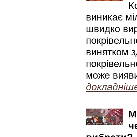
К
виникає міл
швидко вир
покрівельне
винятком з
покрівельн
може вияв
докладніш
М
ч