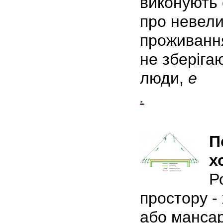
виконують 
про невели
проживання
не зберіга
люди,
е
.
П
х
Р
простору -
або мансар