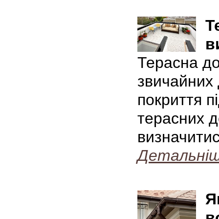
Т
в
Терасна до
звичайних 
покриття п
терасних д
визначитис
Детальні
Я
в