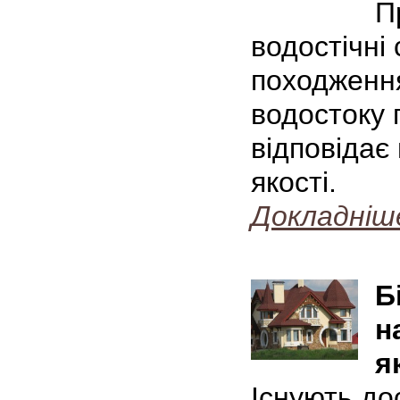
П
водостічні
походження
водостоку п
відповідає
якості.
Докладніш
Б
н
я
Існують до