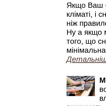
Якщо Ваш 
кліматі, і 
ніж правило
Ну а якщо 
того, що сн
мінімальна
Детальні
М
в
в