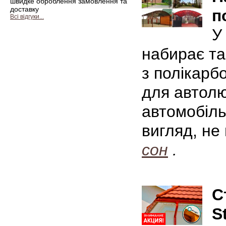
швидке оброблення замовлення та
доставку
п
Всі відгуки...
У
набирає та
з полікарб
для автолю
автомобіль
вигляд, не
сон
.
С
S