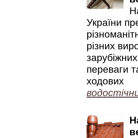
Н
України пр
різноманіт
різних виро
зарубіжних
переваги т
ходових
водостічн
Н
в