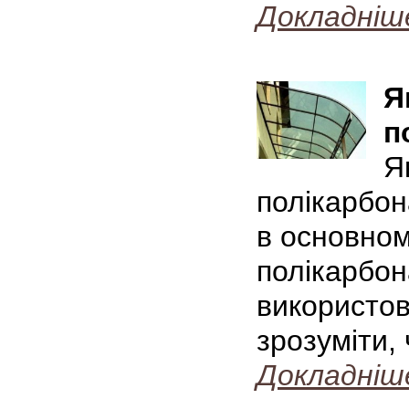
Докладніш
Я
п
Я
полікарбон
в основном
полікарбон
використов
зрозуміти,
Докладніш