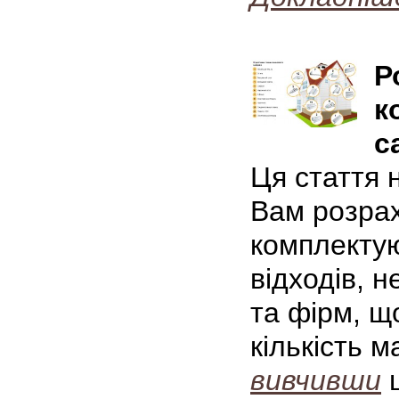
Р
к
с
Ця стаття 
Вам розрах
комплектую
відходів, 
та фірм, щ
кількість м
вивчивши
ц