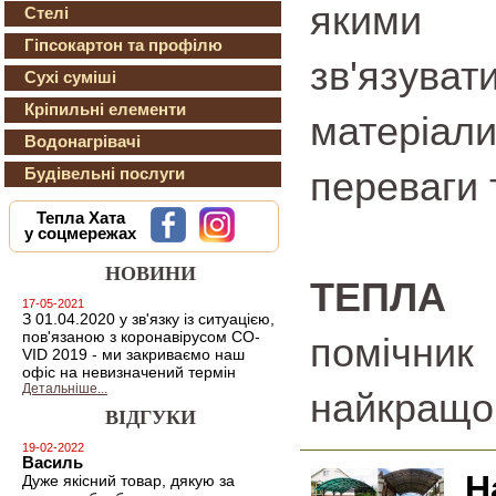
якими 
Стелі
Гіпсокартон та профілю
зв'язува
Сухі суміші
Кріпильні елементи
матеріали
Водонагрівачі
Будівельні послуги
переваги 
Тепла Хата
у соцмережах
НОВИНИ
ТЕПЛА 
17-05-2021
З 01.04.2020 у зв'язку із ситуацією,
пов'язаною з коронавірусом CO-
помічник
VID 2019 - ми закриваємо наш
офіс на невизначений термін
Детальніше...
найкращо
ВІДГУКИ
19-02-2022
Василь
Н
Дуже якісний товар, дякую за