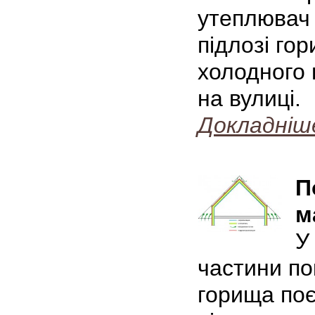
утеплювач 
підлозі го
холодного 
на вулиці.
Докладніш
П
м
У
частини по
горища поє