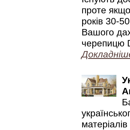
проте якщо
років 30-5
Вашого дах
черепицю 
Докладніш
У
А
Б
українсько
матеріалів 