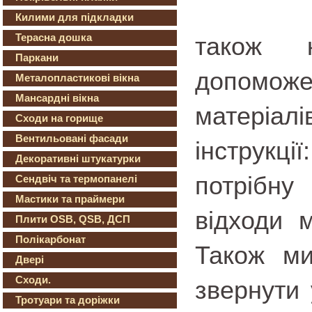
Килими для підкладки
Терасна дошка
також к
Паркани
допоможе
Металопластикові вікна
Мансардні вікна
матеріа
Сходи на горище
Вентильовані фасади
інструкці
Декоративні штукатурки
потрібну
Сендвіч та термопанелі
Мастики та праймери
відходи м
Плити OSB, QSB, ДСП
Полікарбонат
Також ми
Двері
Сходи.
звернути 
Тротуари та доріжки