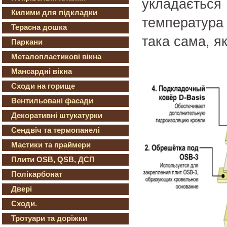
укладається
Килими для підкладки
температура
Терасна дошка
така сама, як
Паркани
Металопластикові вікна
Мансардні вікна
Сходи на горище
Вентильовані фасади
Декоративні штукатурки
Сендвіч та термопанелі
Мастики та праймери
Плити OSB, QSB, ДСП
Полікарбонат
Двері
Сходи.
Тротуари та доріжки