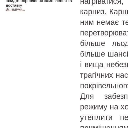
нагріватися,
швидке оброблення замовлення та
доставку
Всі відгуки...
карниз. Карни
ним немає те
перетворюва
більше льо
більше шансі
і вища небез
трагічних на
покрівельного
Для забезп
режиму на хо
утеплити п