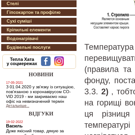
Стелі
Гіпсокартон та профілю
Сухі суміші
Кріпильні елементи
Водонагрівачі
Температура
Будівельні послуги
перевищувати
Тепла Хата
у соцмережах
(правила та 
НОВИНИ
фонду, пост
17-05-2021
З 01.04.2020 у зв'язку із ситуацією,
3.3.
2)
, тобт
пов'язаною з коронавірусом CO-
VID 2019 - ми закриваємо наш
на горищі во
офіс на невизначений термін
Детальніше...
ця різниця
ВІДГУКИ
19-02-2022
температурі
Василь
Дуже якісний товар, дякую за