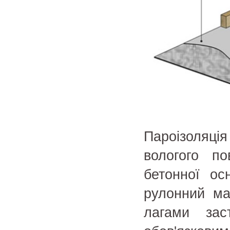
Пароізоляц
вологого п
бетонної ос
рулонний ма
лагами зас