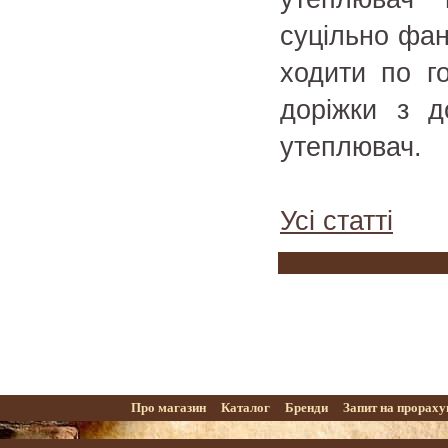
суцільно фа
ходити по г
доріжки з 
утеплювач.
Усі статті
Про магазин
Каталог
Бренди
Запит на прорах