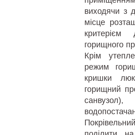
приміщенням
виходячи з д
місце розта
критерієм 
горищного пр
Крім утепл
режим горищ
кришки лю
горищний про
санвузол)
водопостач
Покрівельн
поділити н