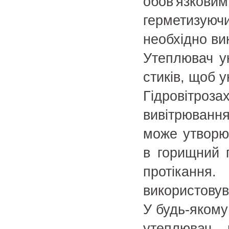
обов'язко
герметизу
необхідно ви
Утеплювач ук
стиків, щоб 
Гідровітр
вивітрюванн
може утворю
в горищний п
протіканн
використовув
У будь-якому
утеплювач 