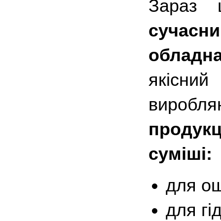
Зараз 
суча
обладн
якісний
виробля
продукц
суміші:
для ош
для гі