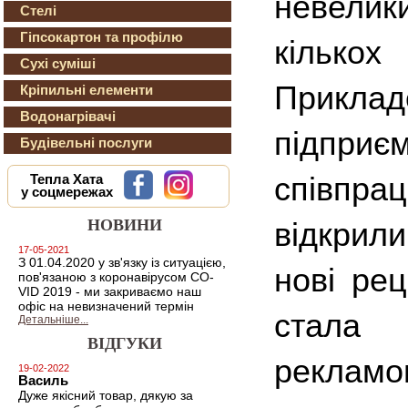
невели
Стелі
Гіпсокартон та профілю
кілько
Сухі суміші
Прикл
Кріпильні елементи
Водонагрівачі
підприєм
Будівельні послуги
співпр
Тепла Хата
у соцмережах
НОВИНИ
відкрили
17-05-2021
З 01.04.2020 у зв'язку із ситуацією,
нові рец
пов'язаною з коронавірусом CO-
VID 2019 - ми закриваємо наш
офіс на невизначений термін
стала
Детальніше...
ВІДГУКИ
рекламо
19-02-2022
Василь
Дуже якісний товар, дякую за