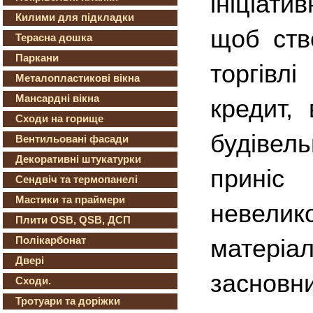
ініціат
Килими для підкладки
щоб ств
Терасна дошка
Паркани
торгів
Металопластикові вікна
Мансардні вікна
кредит,
Сходи на горище
будівел
Вентильовані фасади
Декоративні штукатурки
приніс
Сендвіч та термопанелі
Мастики та праймери
невел
Плити OSB, QSB, ДСП
Полікарбонат
матеріа
Двері
засновни
Сходи.
Тротуари та доріжки