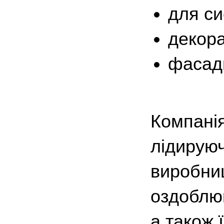
для си
декора
фасадн
Комп
лідиру
виробни
оздоблюв
а також 