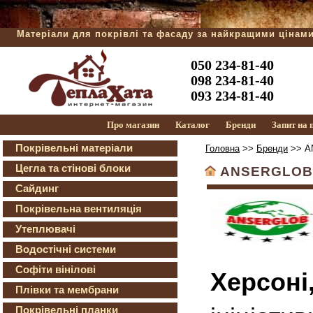
Матеріали для покрівлі та фасаду за найкращими цінам
050 234-81-40
098 234-81-40
093 234-81-40
Про магазин
Каталог
Бренди
Запит на
Покрівельні матеріали
Головна
>>
Бренди
>> A
Цегла та стінові блоки
ANSERGLOB
Сайдинг
Покрівельна вентиляція
Утеплювачі
Водостічні системи
Софіти вінілові
Херсоні
Плівки та мембрани
Покрівельні планки