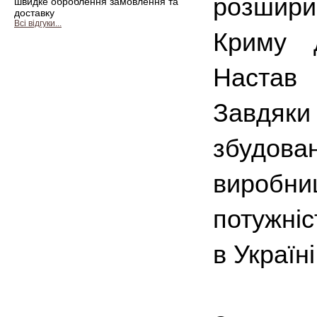
розширив
швидке оброблення замовлення та
доставку
Всі відгуки...
Криму д
Настав
Завдяки
збудова
виробн
потужні
в Україні