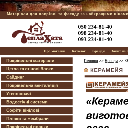
Матеріали для покрівлі та фасаду за найкращими цінам
050 234-81-40
098 234-81-40
093 234-81-40
Про магазин
Каталог
Бренди
Запит на
Покрівельні матеріали
Головна
>>
Бренди
>> К
Цегла та стінові блоки
КЕРАМЕЙЯ
Сайдинг
Покрівельна вентиляція
Утеплювачі
«Кер
Водостічні системи
Софіти вінілові
вигото
Плівки та мембрани
Покрівельні планки