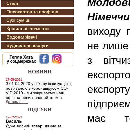
Молдови
Стелі
Гіпсокартон та профілю
Німеччи
Сухі суміші
виходу 
Кріпильні елементи
Водонагрівачі
не лише 
Будівельні послуги
з вітч
Тепла Хата
у соцмережах
НОВИНИ
експор
17-05-2021
З 01.04.2020 у зв'язку із ситуацією,
експор
пов'язаною з коронавірусом CO-
VID 2019 - ми закриваємо наш
офіс на невизначений термін
підприєм
Детальніше...
ВІДГУКИ
має те
19-02-2022
Василь
Дуже якісний товар, дякую за