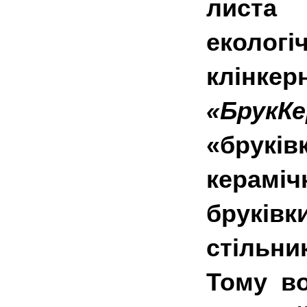
листа
еколо
клінке
«БрукК
«брукі
керамі
бруківк
стільни
Тому во