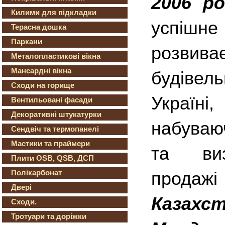
2006 ро
Килими для підкладки
успішне
Терасна дошка
Паркани
розвива
Металопластикові вікна
Мансардні вікна
будівел
Сходи на горище
Україні
Вентильовані фасади
Декоративні штукатурки
набуваю
Сендвіч та термопанелі
Мастики та праймери
та виз
Плити OSB, QSB, ДСП
Полікарбонат
продаж
Двері
Казахс
Сходи.
Тротуари та доріжки