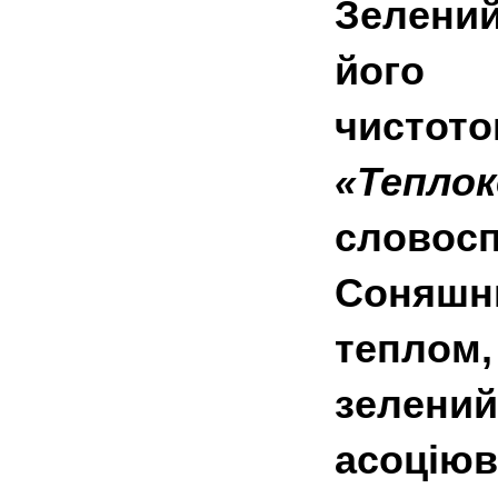
Зелени
його 
чистот
«Тепл
словосп
Соняшн
теплом
зелен
асоці