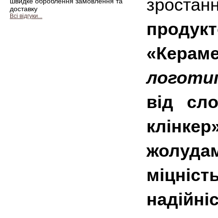
зростанн
швидке оброблення замовлення та
доставку
Всі відгуки...
прод
«Кераме
логоти
від сл
клінкер
жолуда
міцні
надійні