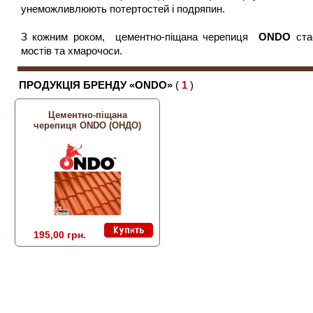
унеможливлюють потертостей і подряпин.
З кожним роком,
цементно-піщана черепиця
ONDO
ста
мостів та хмарочоси.
ПРОДУКЦІЯ БРЕНДУ «ONDO»
(
1
)
Цементно-піщана
черепиця ONDO (ОНДО)
195,00 грн.