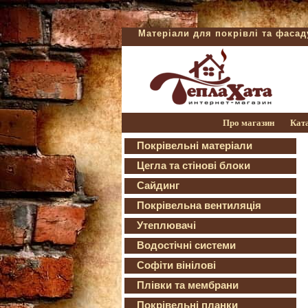
Матеріали для покрівлі та фаса
Про магазин
Кат
Покрівельні матеріали
Цегла та стінові блоки
Сайдинг
Покрівельна вентиляція
Утеплювачі
Водостічні системи
Софіти вінілові
Плівки та мембрани
Покрівельні планки