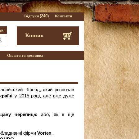
Відгуки
(240)
Контакти
Кошик
і
Оплата та доставка
ельгійський
бренд, який розпочав
країні
у 2015 році, але вже дуже
іщану черепицю
або, як її ще
обладнанні фірми
Vortex
.