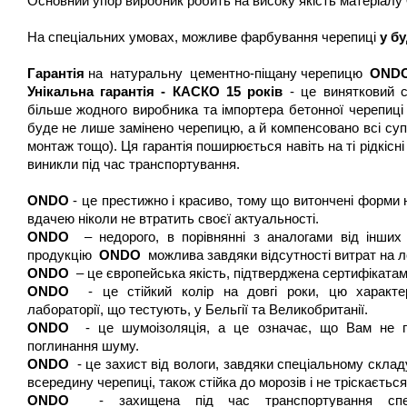
Основний упор виробник робить на високу якість матеріалу
На спеціальних умовах, можливе фарбування черепиці
у б
Гарантія
на
натуральну
цементно-піщану черепицю
OND
Унікальна гарантія - КАСКО 15 років
- це винятковий с
більше жодного виробника та імпортера бетонної черепиці 
буде не лише замінено черепицю, а й компенсовано всі суп
монтаж тощо). Ця гарантія поширюється навіть на ті рідкісн
виникли під час транспортування.
ONDO
- це престижно і красиво, тому що витончені форми 
вдачею ніколи не втратить своєї актуальності.
ONDO
– недорого, в порівнянні з аналогами від інших
продукцію
ONDO
можлива завдяки відсутності витрат на ло
ONDO
– це європейська якість, підтверджена сертифікатам
ONDO
- це стійкий колір на довгі роки, цю харак
лабораторії, що тестують, у Бельгії та Великобританії.
ONDO
- це шумоізоляція, а це означає, що Вам не п
поглинання шуму.
ONDO
- це захист від вологи, завдяки спеціальному склад
всередину черепиці, також стійка до морозів і не тріскається
ONDO
- захищена під час транспортування спе