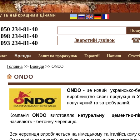
ду за найкращими цінами
050 234-81-40
098 234-81-40
Зворотній дзвінок
093 234-81-40
Бренди
алог
Запит на прорахунок
Гарантії
Новини
Статт
Головна
>>
Бренди
>> ONDO
ONDO
ONDO
- це новий
українсько-б
виробництво своєї продукції
в У
популярний та затребуваний.
Компанія
ONDO
виготовляє
натуральну
цементно-п
називають - бетонну черепицю.
Вся черепиця виробляється на німецькому та італійському 