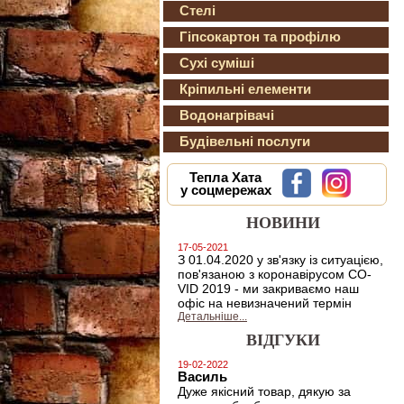
Стелі
Гіпсокартон та профілю
Сухі суміші
Кріпильні елементи
Водонагрівачі
Будівельні послуги
Тепла Хата
у соцмережах
НОВИНИ
17-05-2021
З 01.04.2020 у зв'язку із ситуацією,
пов'язаною з коронавірусом CO-
VID 2019 - ми закриваємо наш
офіс на невизначений термін
Детальніше...
ВІДГУКИ
19-02-2022
Василь
Дуже якісний товар, дякую за