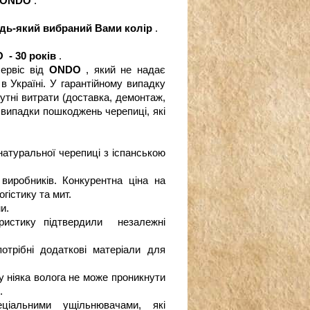
ONDO
.
удь-який вибраний Вами колір
.
O
- 30 років
.
ервіс від
ONDO
, який не надає
в Україні. У гарантійному випадку
утні витрати (доставка, демонтаж,
і випадки пошкоджень черепиці, які
натуральної черепиці з іспанською
 виробників. Конкурентна ціна на
гістику та мит.
и.
теристику підтвердили
незалежні
отрібні додаткові матеріали для
у ніяка волога не може проникнути
.
ціальними ущільнювачами, які