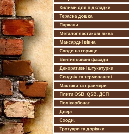
Килими для підкладки
Терасна дошка
Паркани
Металопластикові вікна
Мансардні вікна
Сходи на горище
Вентильовані фасади
Декоративні штукатурки
Сендвіч та термопанелі
Мастики та праймери
Плити OSB, QSB, ДСП
Полікарбонат
Двері
Сходи.
Тротуари та доріжки