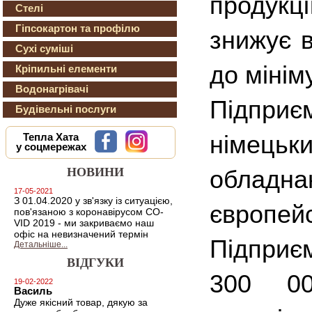
продукц
Стелі
Гіпсокартон та профілю
знижує в
Сухі суміші
до мінім
Кріпильні елементи
Водонагрівачі
Підприєм
Будівельні послуги
німец
Тепла Хата
у соцмережах
НОВИНИ
обладна
17-05-2021
З 01.04.2020 у зв'язку із ситуацією,
європе
пов'язаною з коронавірусом CO-
VID 2019 - ми закриваємо наш
офіс на невизначений термін
Підприє
Детальніше...
ВІДГУКИ
300 0
19-02-2022
Василь
Дуже якісний товар, дякую за