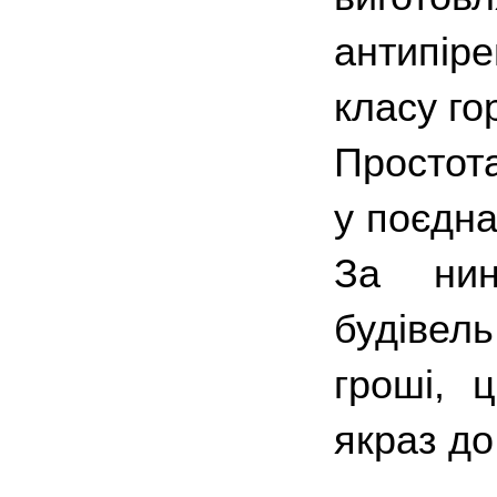
антипіре
класу го
Простота
у поєдна
За нин
будівел
гроші, ц
якраз до