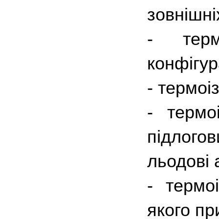
зовнішні
- терм
конфігур
- термоі
- термо
підлог
льодові 
- термо
якого пр