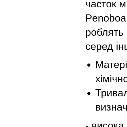
часток м
Penobo
роблять
серед ін
Матері
хімічн
Тривал
визнач
- висока