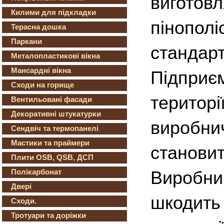
вигот
Килими для підкладки
пінопо
Терасна дошка
Паркани
стандар
Металопластикові вікна
Мансардні вікна
Підпри
Сходи на горище
терит
Вентильовані фасади
Декоративні штукатурки
виробни
Сендвіч та термопанелі
Мастики та праймери
становит
Плити OSB, QSB, ДСП
Полікарбонат
Виробни
Двері
шкодит
Сходи.
Тротуари та доріжки