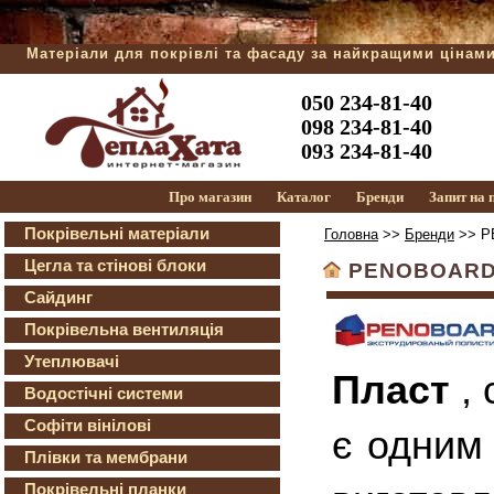
Матеріали для покрівлі та фасаду за найкращими цінам
050 234-81-40
098 234-81-40
093 234-81-40
Про магазин
Каталог
Бренди
Запит на
Покрівельні матеріали
Головна
>>
Бренди
>> P
Цегла та стінові блоки
PENOBOAR
Сайдинг
Покрівельна вентиляція
Утеплювачі
Пласт
, 
Водостічні системи
Софіти вінілові
є одним 
Плівки та мембрани
Покрівельні планки