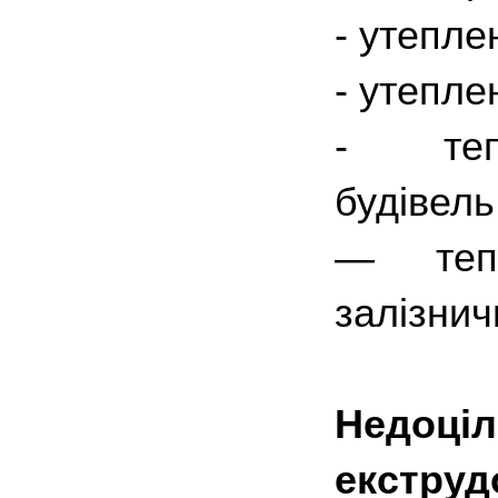
- утепле
- утепле
- тепл
будівель
— тепл
залізнич
Недоц
екстру