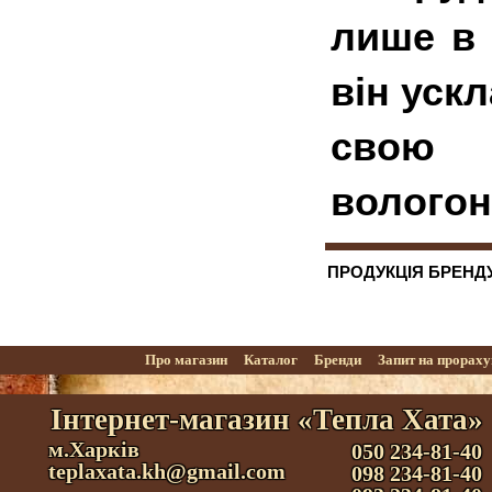
лише в 
він уск
св
вологон
ПРОДУКЦІЯ БРЕНД
Про магазин
Каталог
Бренди
Запит на прорах
Інтернет-магазин «Тепла Хата»
м.Харків
050 234-81-40
teplaxata.kh@gmail.com
098 234-81-40