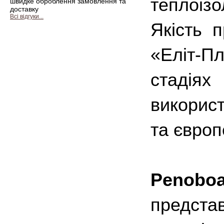
теплоізо
швидке оброблення замовлення та
доставку
Всі відгуки...
Якість 
«Еліт-П
стадія
викорис
та європ
Penoboa
пред