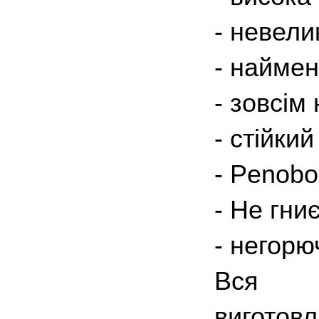
- невели
- наймен
- зовсім
- стійкий
- Penobo
- Не гни
- негорю
Вся п
вигото