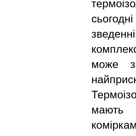
термоіз
сьогодні
зведен
комплек
може з
найприск
Термоі
мають 
комірка