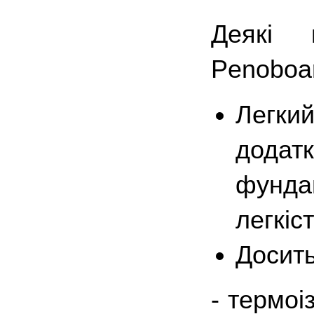
Деякі в
Penoboa
Легкий
додатк
фундам
легкіст
Досить
- термоі