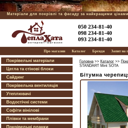
Матеріали для покрівлі та фасаду за найкращими цінам
050 234-81-40
098 234-81-40
093 234-81-40
Про магазин
Каталог
Бренди
Запит на
Покрівельні матеріали
Головна
>>
Каталог
>>
Пок
STANDART Mint SOTA
Цегла та стінові блоки
Бітумна черепи
Сайдинг
Покрівельна вентиляція
Утеплювачі
Водостічні системи
Софіти вінілові
Плівки та мембрани
Покрівельні планки