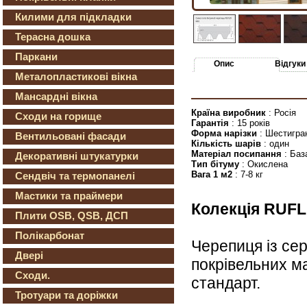
Килими для підкладки
Терасна дошка
Паркани
Опис
Відгуки
Металопластикові вікна
Мансардні вікна
Країна виробник
: Росія
Сходи на горище
Гарантія
: 15 років
Форма нарізки
: Шестигра
Вентильовані фасади
Кількість шарів
: один
Матеріал посипання
: Баз
Декоративні штукатурки
Тип бітуму
: Окислена
Вага 1 м2
: 7-8 кг
Сендвіч та термопанелі
Мастики та праймери
Колекція RUF
Плити OSB, QSB, ДСП
Полікарбонат
Черепиця із сер
Двері
покрівельних м
Сходи.
стандарт.
Тротуари та доріжки