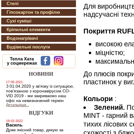
Стелі
Для виробництва
Гіпсокартон та профілю
надсучасні техн
Сухі суміші
Кріпильні елементи
Покриття RUFL
Водонагрівачі
високою ела
Будівельні послуги
міцністю;
Тепла Хата
максимальн
у соцмережах
До плюсів покр
НОВИНИ
пластинок у виг
17-05-2021
З 01.04.2020 у зв'язку із ситуацією,
пов'язаною з коронавірусом CO-
VID 2019 - ми закриваємо наш
Кольори
:
офіс на невизначений термін
Детальніше...
Зелений.
По
ВІДГУКИ
MINT - гарний в
19-02-2022
тихих лісових 
Василь
Дуже якісний товар, дякую за
схожості з бдж