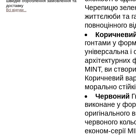
швидке оброблення замовлення та
доставку
Черепицю зелен
Всі відгуки...
життєлюби та га
повноцінного ві
Коричневий
гонтами у форм
універсальна і 
архітектурних 
MINT, ви створи
Коричневий вар
морально стійкі
Червоний
Г
виконане у фор
оригінального в
червоного коль
економ-серії MI