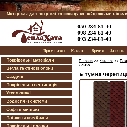
Матеріали для покрівлі та фасаду за найкращими цінам
050 234-81-40
098 234-81-40
093 234-81-40
Про магазин
Каталог
Бренди
Запит на
Покрівельні матеріали
Головна
>>
Каталог
>>
Пок
Самба
Цегла та стінові блоки
Бітумна черепиц
Сайдинг
Покрівельна вентиляція
Утеплювачі
Водостічні системи
Софіти вінілові
Плівки та мембрани
Покрівельні планки