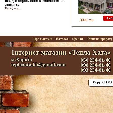
швидке оброблення замовлення та
доставку
Всі відгуки...
1000 грн.
Про магазин
Каталог
Бренди
Запит на прорах
Інтернет-магазин «Тепла Хата»
м.Харків
050 234-81-40
teplaxata.kh@gmail.com
098 234-81-40
093 234-81-40
Copyright © 