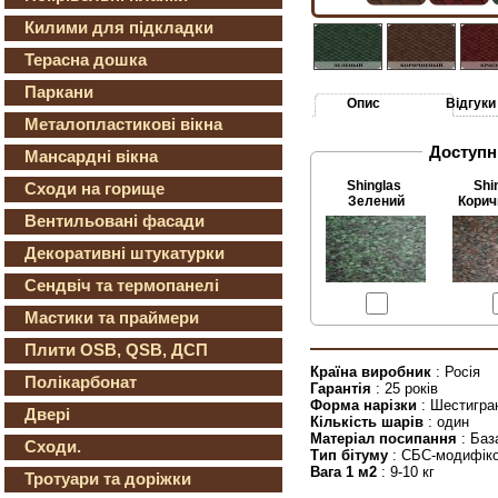
Килими для підкладки
Терасна дошка
Паркани
Опис
Відгуки
Металопластикові вікна
Доступн
Мансардні вікна
Shinglas
Shi
Сходи на горище
Зелений
Корич
Вентильовані фасади
Декоративні штукатурки
Сендвіч та термопанелі
Мастики та праймери
Плити OSB, QSB, ДСП
Країна виробник
: Росія
Полікарбонат
Гарантія
: 25 років
Форма нарізки
: Шестигра
Двері
Кількість шарів
: один
Матеріал посипання
: Баз
Сходи.
Тип бітуму
: СБС-модифік
Вага 1 м2
: 9-10 кг
Тротуари та доріжки