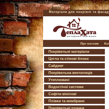
Матеріали для покрівлі та фаса
Про магазин
Ка
Покрівельні матеріали
Цегла та стінові блоки
Сайдинг
Покрівельна вентиляція
Утеплювачі
Водостічні системи
Софіти вінілові
Плівки та мембрани
Покрівельні планки