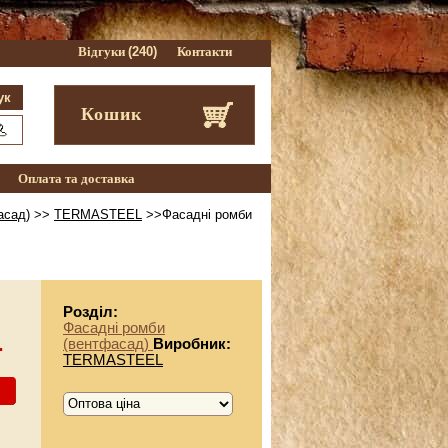
Відгуки
(240)
Контакти
Кошик
Оплата та доставка
асад)
>>
TERMASTEEL
>>Фасадні ромби
Розділ:
Фасадні ромби
.
(вентфасад)
Виробник:
TERMASTEEL