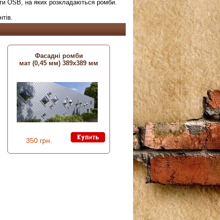
сти OSB, на яких розкладаються ромби.
нтів.
Фасадні ромби
мат (0,45 мм) 389х389 мм
350 грн.