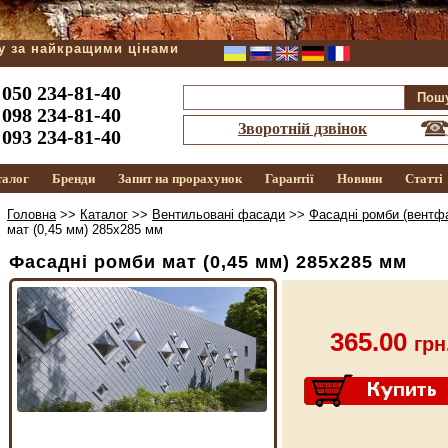
ду за найкращими цінами
050 234-81-40
098 234-81-40
Зворотній дзвінок
093 234-81-40
талог
Бренди
Запит на прорахунок
Гарантії
Новини
Статті
Головна
>>
Каталог
>>
Вентильовані фасади
>>
Фасадні ромби (вентф
мат (0,45 мм) 285х285 мм
Фасадні ромби мат (0,45 мм) 285х285 мм
365.00
грн