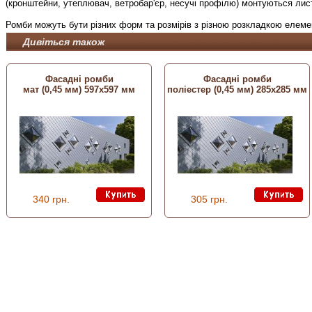
(кронштейни, утеплювач, ветробар'єр, несучі профілю) монтуються ли
Ромби можуть бути різних форм та розмірів з різною розкладкою елеме
Дивіться також
Фасадні ромби
Фасадні ромби
мат (0,45 мм) 597х597 мм
поліестер (0,45 мм) 285х285 мм
340 грн.
305 грн.