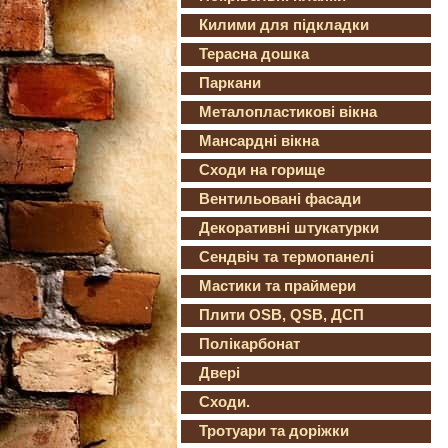
Килими для підкладки
Терасна дошка
Паркани
Металопластикові вікна
Мансардні вікна
Сходи на горище
Вентильовані фасади
Декоративні штукатурки
Сендвіч та термопанелі
Мастики та праймери
Плити OSB, QSB, ДСП
Полікарбонат
Двері
Сходи.
Тротуари та доріжки