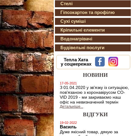
Стелі
Гіпсокартон та профілю
Сухі суміші
Кріпильні елементи
Водонагрівачі
Будівельні послуги
Тепла Хата
у соцмережах
НОВИНИ
17-05-2021
З 01.04.2020 у зв'язку із ситуацією,
пов'язаною з коронавірусом CO-
VID 2019 - ми закриваємо наш
офіс на невизначений термін
Детальніше...
ВІДГУКИ
19-02-2022
Василь
Дуже якісний товар, дякую за