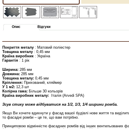
Опис
Відгуки
Покриття металу
: Матовий поліестер
Товщина металу
: 0,45 мм
Країна виробник
: Україна
Гарантія
: 1 рік
Ширина:
285 мм
Довжина:
285 мм
Товщина металу:
0,45 мм
Кріплення:
Прихований, кляймер
У 1 м2:
12,3 шт
Колірна гама:
Більше 30 кольорів
Країна виробник металу:
Італія (Arvedi SPA)
Зсув стику може відбуватися на 1/2, 1/3, 1/4 ширини ромба.
Якщо Ви хочете вдихнути у фасад вашої будівлі нове життя та виділити
то фасадні ромби – це те, що вам потрібно.
Принциповою відмінністю фасадних ромбів від інших вентильованих фас