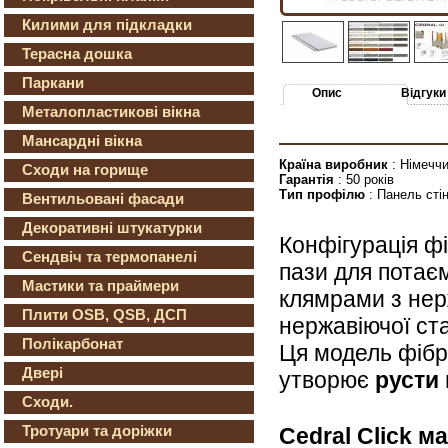
Килими для підкладки
Терасна дошка
Паркани
Опис
Відгуки
Металопластикові вікна
Мансардні вікна
Країна виробник
: Німечч
Сходи на горище
Гарантія
: 50 років
Тип профілю
: Панель сті
Вентильовані фасади
Декоративні штукатурки
Конфігурація 
Сендвіч та термопанелі
пази для потаєм
Мастики та праймери
клямрами з нер
Плити OSB, QSB, ДСП
нержавіючої ста
Полікарбонат
Ця модель фібр
Двері
утворює
русти
Сходи.
Тротуари та доріжки
Cedral Click м