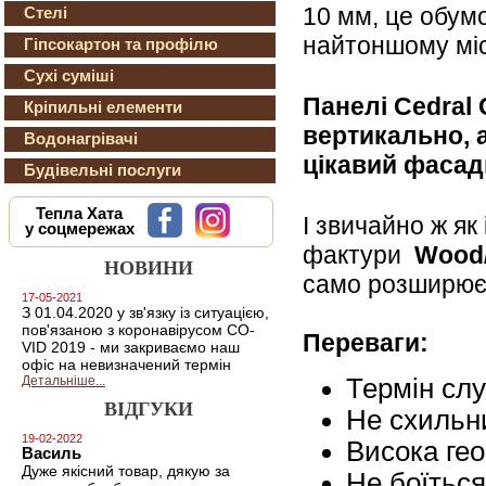
10 мм, це обум
Стелі
найтоншому місц
Гіпсокартон та профілю
Сухі суміші
Панелі Cedral
Кріпильні елементи
вертикально, 
Водонагрівачі
цікавий фаса
Будівельні послуги
Тепла Хата
І звичайно ж як
у соцмережах
фактури
Wood/
НОВИНИ
само розширює 
17-05-2021
З 01.04.2020 у зв'язку із ситуацією,
пов'язаною з коронавірусом CO-
Переваги:
VID 2019 - ми закриваємо наш
офіс на невизначений термін
Детальніше...
Термін слу
ВІДГУКИ
Не схильн
19-02-2022
Висока гео
Василь
Дуже якісний товар, дякую за
Не боїться