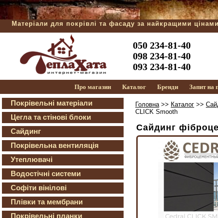
Матеріали для покрівлі та фасаду за найкращими цінам
050 234-81-40
098 234-81-40
093 234-81-40
Про магазин
Каталог
Бренди
Запит на
Покрівельні матеріали
Головна
>>
Каталог
>>
Сай
CLICK Smooth
Цегла та стінові блоки
Сайдинг фіброц
Сайдинг
Покрівельна вентиляція
Утеплювачі
Водостічні системи
Софіти вінілові
Плівки та мембрани
Покрівельні планки