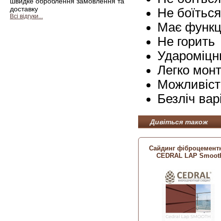
швидке оброблення замовлення та
доставку
Не боїтьс
Всі відгуки...
Має функц
Не горить
Удароміцн
Легко мон
Можливіст
Безліч вар
Дивіться також
Сайдинг фіброцемент
CEDRAL LAP Smoot