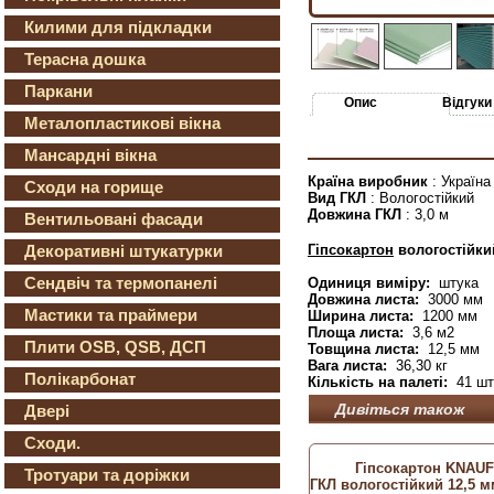
Килими для підкладки
Терасна дошка
Паркани
Опис
Відгуки
Металопластикові вікна
Мансардні вікна
Країна виробник
: Україна
Сходи на горище
Вид ГКЛ
: Вологостійкий
Довжина ГКЛ
: 3,0 м
Вентильовані фасади
Гіпсокартон
вологостійк
Декоративні штукатурки
Сендвіч та термопанелі
Одиниця виміру:
штука
Довжина листа:
3000 мм
Мастики та праймери
Ширина листа:
1200 мм
Площа листа:
3,6 м2
Плити OSB, QSB, ДСП
Товщина листа:
12,5 мм
Вага листа:
36,30 кг
Полікарбонат
Кількість на палеті:
41 шт
Дивіться також
Двері
Сходи.
Гіпсокартон KNAUF
Тротуари та доріжки
ГКЛ вологостійкий 12,5 мм