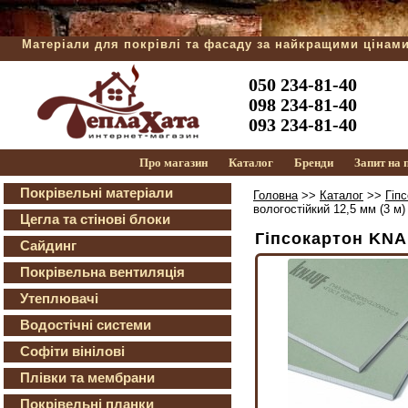
Матеріали для покрівлі та фасаду за найкращими цінам
050 234-81-40
098 234-81-40
093 234-81-40
Про магазин
Каталог
Бренди
Запит на
Покрівельні матеріали
Головна
>>
Каталог
>>
Гіп
вологостійкий 12,5 мм (3 м)
Цегла та стінові блоки
Гіпсокартон KNAU
Сайдинг
Покрівельна вентиляція
Утеплювачі
Водостічні системи
Софіти вінілові
Плівки та мембрани
Покрівельні планки