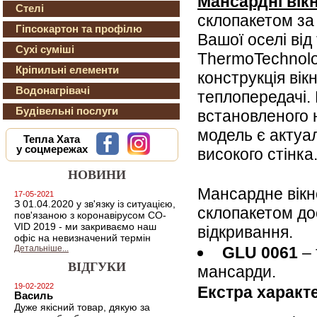
Мансардні вік
Стелі
склопакетом за
Гіпсокартон та профілю
Вашої оселі від
Сухі суміші
ThermoTechnol
Кріпильні елементи
конструкція вік
Водонагрівачі
теплопередачі. 
Будівельні послуги
встановленого н
модель є актуа
Тепла Хата
у соцмережах
високого стінка
НОВИНИ
Мансардне вік
17-05-2021
З 01.04.2020 у зв'язку із ситуацією,
склопакетом до
пов'язаною з коронавірусом CO-
VID 2019 - ми закриваємо наш
відкривання.
офіс на невизначений термін
GLU 0061
– 
Детальніше...
ВІДГУКИ
мансарди.
19-02-2022
Екстра характ
Василь
Дуже якісний товар, дякую за