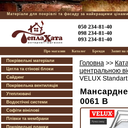
Матеріали для покрівлі та фасаду за найкращими цінам
050 234-81-40
098 234-81-40
093 234-81-40
Про магазин
Каталог
Бренди
Запит на
Покрівельні матеріали
Головна
>>
Кат
Цегла та стінові блоки
центральною ві
Сайдинг
VELUX Standar
Покрівельна вентиляція
Мансардне
Утеплювачі
0061 В
Водостічні системи
Софіти вінілові
Плівки та мембрани
Покрівельні планки