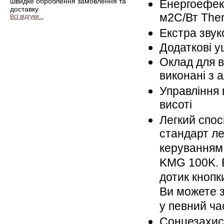
швидке оброблення замовлення та
Енергоефек
доставку
м2С/Вт The
Всі відгуки...
Екстра звук
Додаткові у
Оклад для в
виконані з 
Управління 
висоті
Легкий спос
стандарт ле
керуванням
KMG 100K. В
дотик кнопк
Ви можете 
у певний ча
Сонцезахисн