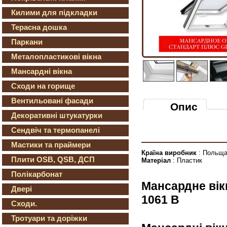
Килими для підкладки
Терасна дошка
Паркани
Металопластикові вікна
Мансардні вікна
Сходи на горище
Вентильовані фасади
Опис
Декоративні штукатурки
Сендвіч та термопанелі
Мастики та праймери
Країна виробник
: Польщ
Плити OSB, QSB, ДСП
Матеріал
: Пластик
Полікарбонат
Мансардне вік
Двері
1061 В
Сходи.
Тротуари та доріжки