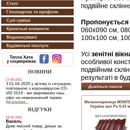
Стелі
подвійне скління
Гіпсокартон та профілю
Сухі суміші
Пропонується 
060х090 см, 08
Кріпильні елементи
100х100 см, 10
Водонагрівачі
Будівельні послуги
Усі
зенітні вік
Тепла Хата
особливої ​​кон
у соцмережах
подвійним склі
НОВИНИ
результаті в буд
17-05-2021
З 01.04.2020 у зв'язку із ситуацією,
Дивіться також
пов'язаною з коронавірусом CO-
VID 2019 - ми закриваємо наш
офіс на невизначений термін
Детальніше...
Металочерепиця MONT
Україна мат Pe 0,43 
ВІДГУКИ
19-02-2022
Василь
Дуже якісний товар, дякую за