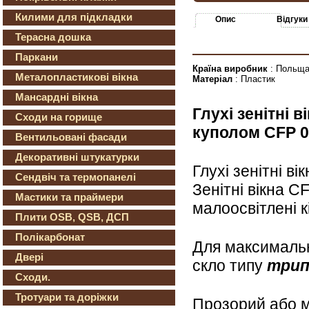
Килими для підкладки
Опис
Відгуки
Терасна дошка
Паркани
Країна виробник
: Польщ
Металопластикові вікна
Матеріал
: Пластик
Мансардні вікна
Глухі зенітні 
Сходи на горище
куполом СFP 0
Вентильовані фасади
Декоративні штукатурки
Глухі зенітні ві
Сендвіч та термопанелі
Зенітні вікна C
Мастики та праймери
малоосвітлені к
Плити OSB, QSB, ДСП
Полікарбонат
Для максимальн
Двері
скло типу
трип
Сходи.
Тротуари та доріжки
Прозорий або м