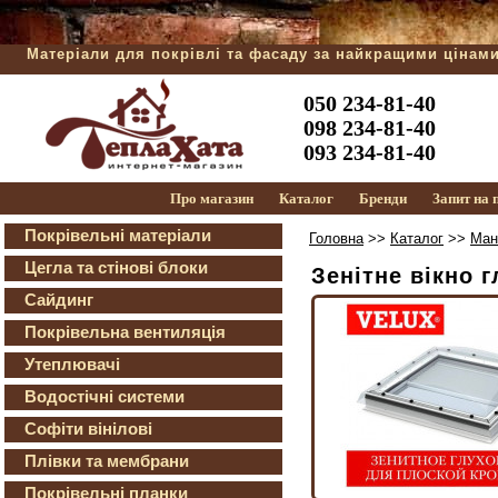
Матеріали для покрівлі та фасаду за найкращими цінам
050 234-81-40
098 234-81-40
093 234-81-40
Про магазин
Каталог
Бренди
Запит на
Покрівельні матеріали
Головна
>>
Каталог
>>
Ман
Цегла та стінові блоки
Зенітне вікно 
Сайдинг
Покрівельна вентиляція
Утеплювачі
Водостічні системи
Софіти вінілові
Плівки та мембрани
Покрівельні планки