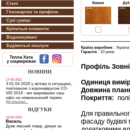
Вишня
Дуб
Стелі
Гіпсокартон та профілю
Сухі суміші
Кріпильні елементи
Водонагрівачі
Будівельні послуги
Країна виробник
: Україна
Гарантія
: 10 років
Тепла Хата
у соцмережах
Профіль Зовні
НОВИНИ
17-05-2021
Одиниця вимі
З 01.04.2020 у зв'язку із ситуацією,
пов'язаною з коронавірусом CO-
Довжина план
VID 2019 - ми закриваємо наш
Покриття:
полі
офіс на невизначений термін
Детальніше...
ВІДГУКИ
Для правильног
19-02-2022
фасаду будівлі
Василь
Дуже якісний товар, дякую за
додатковими е