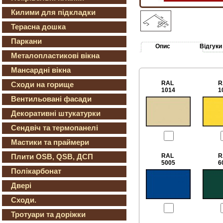
Килими для підкладки
Терасна дошка
Паркани
Опис
Відгуки
Металопластикові вікна
Мансардні вікна
RAL
R
Сходи на горище
1014
1
Вентильовані фасади
Декоративні штукатурки
Сендвіч та термопанелі
Мастики та праймери
RAL
R
Плити OSB, QSB, ДСП
5005
6
Полікарбонат
Двері
Сходи.
Тротуари та доріжки