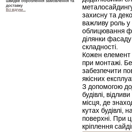
швидке оброблення замовлення та
доставку
металосайдингу 
Всі відгуки...
захисну та деко
важливу роль у 
облицювання фа
ділянки фасаду
складності.
Кожен елемент 
при монтажі. Б
забезпечити по
якісних експлу
З допомогою до
будівлі, відлив
місця, де знахо
кутах будівлі, н
поверхні. При 
кріплення сайд