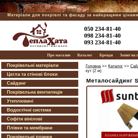
Матеріали для покрівлі та фасаду за найкращими цінам
050 234-81-40
098 234-81-40
093 234-81-40
Про магазин
Каталог
Бренди
Запит на
Покрівельні матеріали
Головна
>>
Каталог
>>
Сай
кут (2 м)
Цегла та стінові блоки
Металосайдинг S
Сайдинг
Покрівельна вентиляція
Утеплювачі
Водостічні системи
Софіти вінілові
Плівки та мембрани
Покрівельні планки