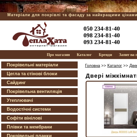
Матеріали для покрівлі та фасаду за найкращими цінам
050 234-81-40
098 234-81-40
093 234-81-40
Про магазин
Каталог
Бренди
Запит на
Покрівельні матеріали
Головна
>>
Каталог
>>
Две
Цегла та стінові блоки
Двері міжкімна
Сайдинг
Покрівельна вентиляція
Утеплювачі
Водостічні системи
Софіти вінілові
Плівки та мембрани
Покрівельні планки