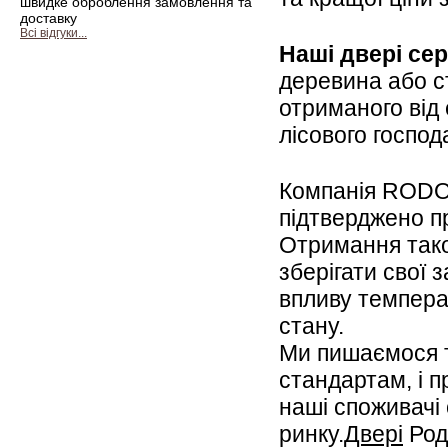
швидке оброблення замовлення та
доставку
Всі відгуки...
Наші двері се
деревина або ст
отриманого від 
лісового госпо
Компанія ROD
підтверджено 
Отримання таког
зберігати свої 
впливу темпера
стану.
Ми пишаємося 
стандартам, і 
наші споживачі
ринку.
Двері
Родо