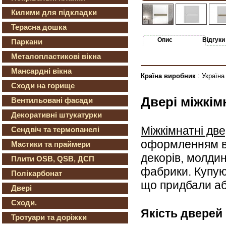
Килими для підкладки
Терасна дошка
Опис
Відгуки
Паркани
Металопластикові вікна
Мансардні вікна
Країна виробник
: Україна
Сходи на горище
Двері міжкі
Вентильовані фасади
Декоративні штукатурки
Міжкімнатні дв
Сендвіч та термопанелі
оформленням ва
Мастики та праймери
декорів, молди
Плити OSB, QSB, ДСП
фабрики. Купу
Полікарбонат
що придбали аб
Двері
Сходи.
Якість дверей 
Тротуари та доріжки