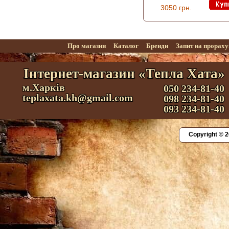
3050 грн.
Про магазин
Каталог
Бренди
Запит на прорах
Інтернет-магазин «Тепла Хата»
м.Харків
050 234-81-40
teplaxata.kh@gmail.com
098 234-81-40
093 234-81-40
Copyright © 