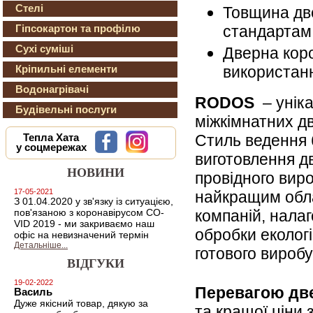
Стелі
Товщина две
Гіпсокартон та профілю
стандартам,
Сухі суміші
Дверна коро
Кріпильні елементи
використанн
Водонагрівачі
RODOS
– унік
Будівельні послуги
міжкімнатних дв
Стиль ведення б
Тепла Хата
у соцмережах
виготовлення д
НОВИНИ
провідного вир
17-05-2021
найкращим обла
З 01.04.2020 у зв'язку із ситуацією,
компаній, нала
пов'язаною з коронавірусом CO-
VID 2019 - ми закриваємо наш
обробки еколог
офіс на невизначений термін
Детальніше...
готового виробу
ВІДГУКИ
19-02-2022
Перевагою дв
Василь
Дуже якісний товар, дякую за
та кращої ціни 