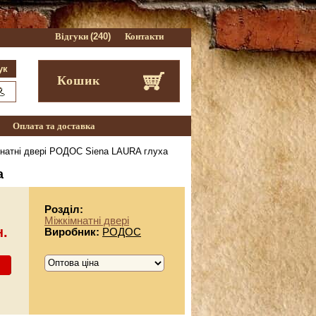
Відгуки
(240)
Контакти
Кошик
Оплата та доставка
натні двері РОДОС Siena LAURA глуха
а
Розділ:
Міжкімнатні двері
н.
Виробник:
РОДОС