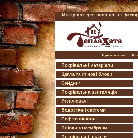
Матеріали для покрівлі та фаса
Про магазин
Ка
Покрівельні матеріали
Цегла та стінові блоки
Сайдинг
Покрівельна вентиляція
Утеплювачі
Водостічні системи
Софіти вінілові
Плівки та мембрани
Покрівельні планки