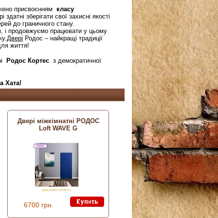
жено присвоєнням
класу
 здатні зберігати свої захисні якості
ерей до граничного стану.
, і продовжуємо працювати у цьому
ку.
Двері
Родос – найкращі традиції
для життя!
рі
Родос Кортес
з демократичної
а Хата!
Двері міжкімнатні РОДОС
Loft WAVE G
6700 грн.