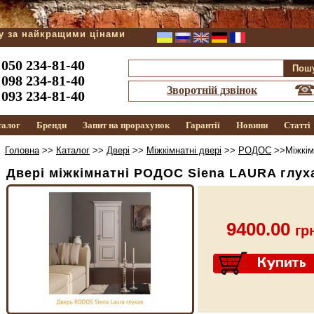
ду за найкращими цінами
050 234-81-40
098 234-81-40
Зворотній дзвінок
093 234-81-40
талог
Бренди
Запит на прорахунок
Гарантії
Новини
Статті
Головна
>>
Каталог
>>
Двері
>>
Міжкімнатні двері
>>
РОДОС
>>Міжкім
Двері міжкімнатні РОДОС Siena LAURA глух
9400.00
гр