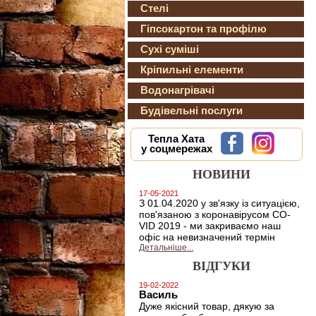
Стелі
Гіпсокартон та профілю
Сухі суміші
Кріпильні елементи
Водонагрівачі
Будівельні послуги
Тепла Хата
у соцмережах
НОВИНИ
17-05-2021
З 01.04.2020 у зв'язку із ситуацією,
пов'язаною з коронавірусом CO-
VID 2019 - ми закриваємо наш
офіс на невизначений термін
Детальніше...
ВІДГУКИ
19-02-2022
Василь
Дуже якісний товар, дякую за