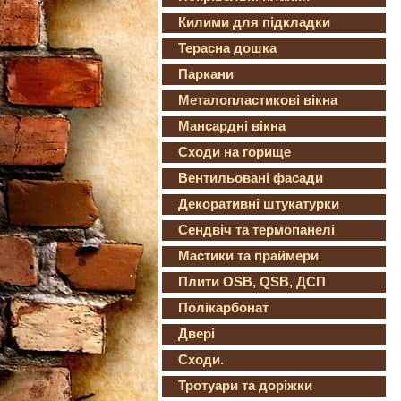
Килими для підкладки
Терасна дошка
Паркани
Металопластикові вікна
Мансардні вікна
Сходи на горище
Вентильовані фасади
Декоративні штукатурки
Сендвіч та термопанелі
Мастики та праймери
Плити OSB, QSB, ДСП
Полікарбонат
Двері
Сходи.
Тротуари та доріжки