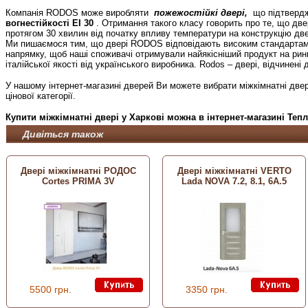
Компанія RODOS може виробляти
пожежостійкі двері,
що підтверд
вогнестійкості EI 30
. Отримання такого класу говорить про те, що двері
протягом 30 хвилин від початку впливу температури на конструкцію дв
Ми пишаємося тим, що двері RODOS відповідають високим стандартам
напрямку, щоб наші споживачі отримували найякісніший продукт на рин
італійської якості від українського виробника. Rodos – двері, відчинені 
У нашому інтернет-магазині дверей Ви можете вибрати міжкімнатні две
цінової категорії.
Купити міжкімнатні двері у Харкові можна в інтернет-магазині Тепл
Дивіться також
Двері міжкімнатні РОДОС
Двері міжкімнатні VERTO
Cortes PRIMA 3V
Lada NOVA 7.2, 8.1, 6А.5
5500 грн.
3350 грн.