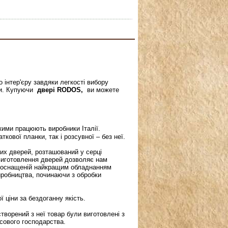
нтер'єру завдяки легкості вибору
ки. Купуючи
двері RODOS,
ви можете
кими працюють виробники Італії.
ової планки, так і розсувної – без неї.
их дверей, розташований у серці
о виготовлення дверей дозволяє нам
і, оснащеній найкращим обладнанням
иробництва, починаючи з обробки
 ціни за бездоганну якість.
ворений з неї товар були виготовлені з
лісового господарства.