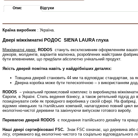
Опис
Відгуки
Країна виробник
: Україна.
Двері міжкімнатні РОДОС
SIENA LAURA глуха
Міжкімнатні двері
RODOS
стануть ексклюзивним оформленням вашого і
декорів, молдингів, варіантів малюнка, розроблених майстрами фабри
бути впевненими, що придбали абсолютно унікальний продукт.
Якість дверей помітна навіть у найдрібніших деталях:
Товщина дверей становить 44 мм та відповідає стандартам, за я
Дверна коробка може бути телескопічною – з використанням додатк
RODOS
– унікальний промисловий комплекс із виробництва міжкімнатн
Європи, в Україні. Стиль ведення бізнесу, а також ретельний підхід д
позиціонувати себе як провідного виробника у своїй сфері. На фабриц
відомих німецьких та італійських компаній, налагоджено повний цикл в
екологічно-чистої деревини та закінчуючи випуском готового виробу.
Перевагою дверей RODOS
є поєднання італійського дизайну та кращої
Наші двері сертифіковані FSC.
Знак FSC означає, що деревина або ст
лісу, отриманого від екологічно чистого та соціально відповідального 