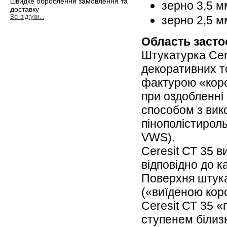
швидке оброблення замовлення та
зерно 3,5 мм
доставку
Всі відгуки...
зерно 2,5 мм
Область засто
Штукатурка Cer
декоративних т
фактурою «корої
при оздобленні
способом з вик
пінополістирол
VWS).
Ceresit СТ 35 в
відповідно до к
Поверхня штука
(«виїденою коро
Ceresit СТ 35 
ступенем білиз