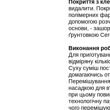
Покриття з кл
видалити. Покр
полімерних фар
допомогою розчи
основи, - зашор
ґрунтовкою Cere
Виконання роб
Для приготуванн
відміряну кількі
Суху суміш пос
домагаючись от
Перемішування 
насадкою для в
при цьому пови
технологічну па
чого перемішую