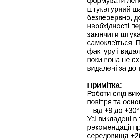
формувати легк
штукатурний ша
безперервно, д
необхідності пе
закінчити штука
самоклеїться. П
фактуру і вида
поки вона не с
видалені за доп
Примітка:
Роботи слід вик
повітря та осно
– від +9 до +30
Усі викладені в
рекомендації п
середовища +20°