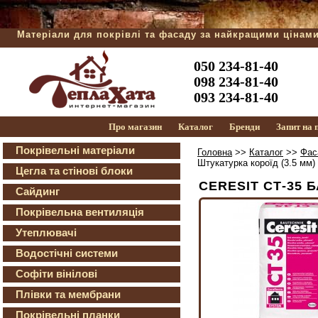
Матеріали для покрівлі та фасаду за найкращими цінам
050 234-81-40
098 234-81-40
093 234-81-40
Про магазин
Каталог
Бренди
Запит на
Покрівельні матеріали
Головна
>>
Каталог
>>
Фас
Штукатурка короїд (3.5 мм)
Цегла та стінові блоки
CERESIT СТ-35 Б
Сайдинг
Покрівельна вентиляція
Утеплювачі
Водостічні системи
Софіти вінілові
Плівки та мембрани
Покрівельні планки