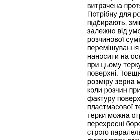
витрачена прот
Потрібну для р
підбирають, зм
залежно від ум
розчинової сумі
перемішування, 
наносити на осн
при цьому терку
поверхні. Товщ
розміру зерна 
коли розчин пр
фактуру поверх
пластмасової те
терки можна отр
перехресні боро
строго паралел