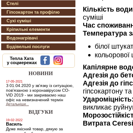
Стелі
Кількість вод
Гіпсокартон та профілю
суміші
Сухі суміші
Час споживанн
Кріпильні елементи
Температура з
Водонагрівачі
білої штука
Будівельні послуги
кольорової 
Тепла Хата
у соцмережах
Капілярне вод
НОВИНИ
Адгезія до бет
Адгезія до гіп
17-05-2021
З 01.04.2020 у зв'язку із ситуацією,
гіпсокартону т
пов'язаною з коронавірусом CO-
VID 2019 - ми закриваємо наш
Удароміцність
офіс на невизначений термін
Детальніше...
викликає руйну
ВІДГУКИ
Морозостійкіст
19-02-2022
Витрата Ceresi
Василь
Дуже якісний товар, дякую за