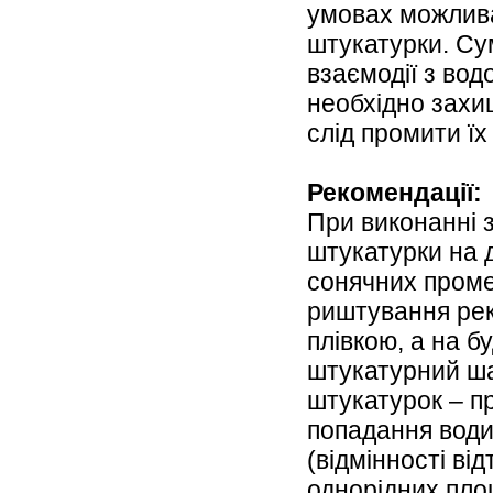
умовах можлива
штукатурки. Сум
взаємодії з вод
необхідно захищ
слід промити їх
Рекомендації:
При виконанні з
штукатурки на 
сонячних промен
риштування рек
плівкою, а на б
штукатурний шар
штукатурок – пр
попадання води
(відмінності ві
однорідних пло