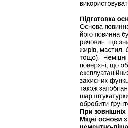
використовувати
Підготовка ос
Основа повинна
його повинна бу
речовин, що зн
жирів, мастил,
тощо).
Неміцні
поверхні, що о
експлуатаційни
захисних функц
також запобіга
шар штукатурк
обробити ґрунт
При зовнішніх
Міцні основи з
цементно-піща