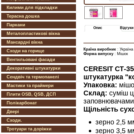
Килими для підкладки
Терасна дошка
Паркани
Опис
Відгуки
Металопластикові вікна
Мансардні вікна
Країна виробник
: Україна
Сходи на горище
Форма випуску
: Мішок
Вентильовані фасади
CERESIT СТ-35
Декоративні штукатурки
штукатурка "ко
Сендвіч та термопанелі
Упаковка:
мішо
Мастики та праймери
Склад:
суміш ц
Плити OSB, QSB, ДСП
заповнювачами
Полікарбонат
Щільність сухо
Двері
Сходи.
зерно 2,5 мм
Тротуари та доріжки
зерно 3,5 мм