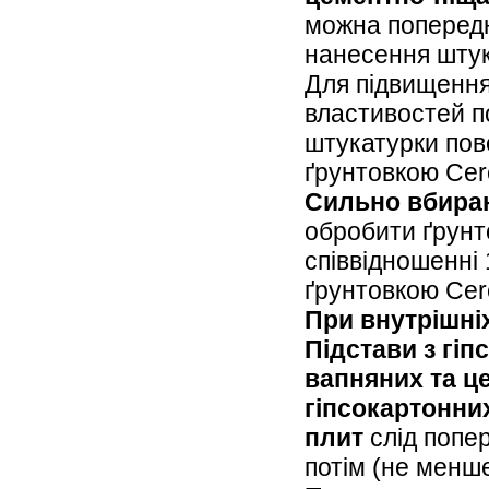
можна попередн
нанесення штук
Для підвищення
властивостей п
штукатурки по
ґрунтовкою Cere
Сильно вбираю
обробити ґрунт
співвідношенні 
ґрунтовкою Cere
При внутрішні
Підстави з гіп
вапняних та це
гіпсокартонни
плит
слід попер
потім (не менше