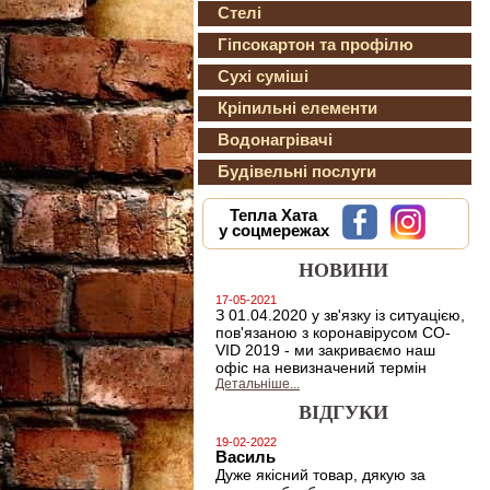
Стелі
Гіпсокартон та профілю
Сухі суміші
Кріпильні елементи
Водонагрівачі
Будівельні послуги
Тепла Хата
у соцмережах
НОВИНИ
17-05-2021
З 01.04.2020 у зв'язку із ситуацією,
пов'язаною з коронавірусом CO-
VID 2019 - ми закриваємо наш
офіс на невизначений термін
Детальніше...
ВІДГУКИ
19-02-2022
Василь
Дуже якісний товар, дякую за