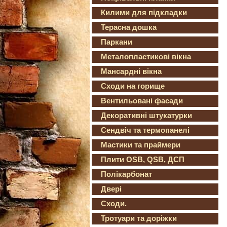
Килими для підкладки
Терасна дошка
Паркани
Металопластикові вікна
Мансардні вікна
Сходи на горище
Вентильовані фасади
Декоративні штукатурки
Сендвіч та термопанелі
Мастики та праймери
Плити OSB, QSB, ДСП
Полікарбонат
Двері
Сходи.
Тротуари та доріжки