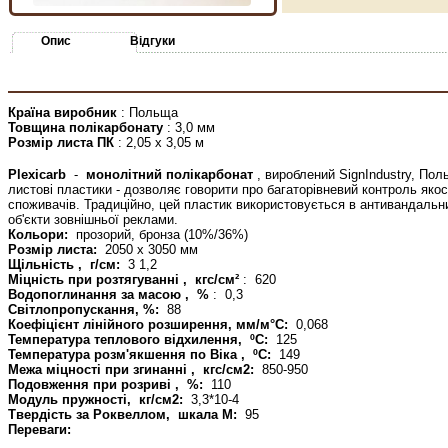
Опис
Відгуки
Країна виробник
: Польща
Товщина полікарбонату
: 3,0 мм
Розмір листа ПК
: 2,05 х 3,05 м
Plexicarb
-
монолітний полікарбонат
, вироблений SignIndustry, Пол
листові пластики - дозволяє говорити про багаторівневий контроль якост
споживачів. Традиційно, цей пластик використовується в антивандальни
об'єкти зовнішньої реклами.
Кольори:
прозорий, бронза (10%/36%)
Розмір листа:
2050 х 3050 мм
Щільність
,
г/см:
3
1,2
Міцність при розтягуванні
,
кгс/см²
:
620
Водопоглинання за масою
,
%
:
0,3
Світлопропускання, %:
88
Коефіцієнт лінійного розширення, мм/м°C:
0,068
Температура теплового відхилення,
ºС:
125
Температура розм'якшення по Віка
,
ºС:
149
Межа міцності при згинанні
,
кгс/см2:
850-950
Подовження при розриві
,
%:
110
Модуль пружності,
кг/см2:
3,3*10-4
Твердість за Роквеллом,
шкала М:
95
Переваги: