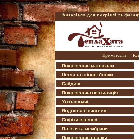
Матеріали для покрівлі та фаса
Про магазин
Ка
Покрівельні матеріали
Цегла та стінові блоки
Сайдинг
Покрівельна вентиляція
Утеплювачі
Водостічні системи
Софіти вінілові
Плівки та мембрани
Покрівельні планки