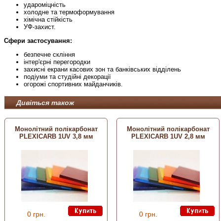
удароміцність
холодне та термоформування
хімічна стійкість
УФ-захист.
Сфери застосування:
безпечне скління
інтер'єрні перегородки
захисні екрани касових зон та банківських відділень
подіуми та студійні декорації
огорожі спортивних майданчиків.
Дивіться також
Монолітний полікарбонат
Монолітний полікарбонат
PLEXICARB 1UV 3,8 мм
PLEXICARB 1UV 2,8 мм
0 грн.
0 грн.