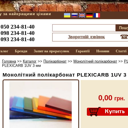
ду за найкращими цінами
050 234-81-40
098 234-81-40
Зворотній дзвінок
093 234-81-40
талог
Бренди
Запит на прорахунок
Гарантії
Новини
Статті
Головна
>>
Каталог
>>
Полікарбонат
>>
Монолітний полікарбонат
>>
P
PLEXICARB 1UV 3 мм
Монолітний полікарбонат PLEXICARB 1UV 3
0,00
грн.