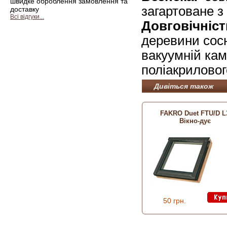
швидке оброблення замовлення та
загартоване з
доставку
Всі відгуки...
Довговічніст
деревини сосн
вакуумній кам
поліакриловог
Дивіться також
FAKRO Duet FTU/D L
Вікно-дує
50 грн.