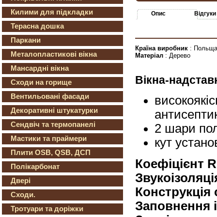
Килими для підкладки
Опис
Відгуки
Терасна дошка
Паркани
Країна виробник
: Польщ
Металопластикові вікна
Матеріал
: Дерево
Мансардні вікна
Вікна-надстав
Сходи на горище
Вентильовані фасади
високоякіс
Декоративні штукатурки
антисепти
Сендвіч та термопанелі
2 шари пол
Мастики та праймери
кут устано
Плити OSB, QSB, ДСП
Коефіцієнт R
Полікарбонат
Звукоізоляці
Двері
Конструкція 
Сходи.
Заповнення 
Тротуари та доріжки