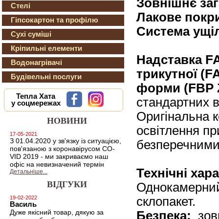
Зовнішнє заг
Стелі
Лакове покр
Гіпсокартон та профілю
Система ущі
Сухі суміші
Кріпильні елементи
Надставка F
Водонагрівачі
трикутної (F
Будівельні послуги
форми (FBP 
Тепла Хата
стандартних в
у соцмережах
Оригінальна к
НОВИНИ
освітлення пр
17-05-2021
З 01.04.2020 у зв'язку із ситуацією,
безперечними
пов'язаною з коронавірусом CO-
VID 2019 - ми закриваємо наш
офіс на невизначений термін
Технічні хар
Детальніше...
ВІДГУКИ
Однокамерний
склопакет.
19-02-2022
Василь
Дуже якісний товар, дякую за
Безпека:
зов