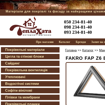
Матеріали для покрівлі та фасаду за найкращими цінам
050 234-81-40
098 234-81-40
093 234-81-40
Про магазин
Каталог
Бренди
Запит на
Покрівельні матеріали
Головна
>>
Каталог
>>
Ман
Цегла та стінові блоки
FAKRO FAP Z6 
Сайдинг
Покрівельна вентиляція
Утеплювачі
Водостічні системи
Софіти вінілові
Плівки та мембрани
Покрівельні планки