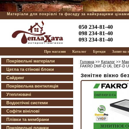
Матеріали для покрівлі та фасаду за найкращими цінам
050 234-81-40
098 234-81-40
093 234-81-40
Про магазин
Каталог
Бренди
Запит на
Покрівельні матеріали
Головна
>>
Каталог
>>
Ман
FAKRO DMF-D U6, DEF-D U
Цегла та стінові блоки
Зенітне вікно б
Сайдинг
Покрівельна вентиляція
Утеплювачі
Водостічні системи
Софіти вінілові
Плівки та мембрани
Покрівельні планки