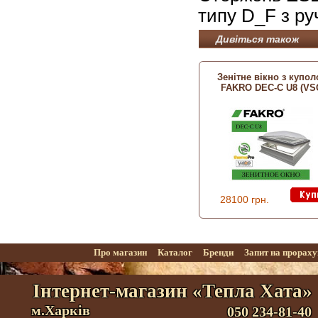
типу D_F з ру
Дивіться також
Зенітне вікно з купо
FAKRO DEC-C U8 (VS
28100 грн.
Про магазин
Каталог
Бренди
Запит на прорах
Інтернет-магазин «Тепла Хата»
м.Харків
050 234-81-40