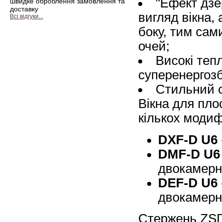
"Ефект дзе
швидке оброблення замовлення та
доставку
вигляд вікна,
Всі відгуки...
боку, тим са
очей;
Високі теп
суперенергоз
Стильний 
Вікна для пло
кількох модиф
DXF-D U6
DMF-D U6
двокамерн
DEF-D U6
двокамерн
Стержень ZSD