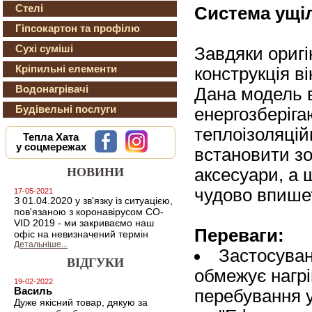
Стелі
Система ущі
Гіпсокартон та профілю
Сухі суміші
Завдяки оригі
Кріпильні елементи
конструкція в
Водонагрівачі
Дана модель 
Будівельні послуги
енергозберіга
теплоізоляцій
Тепла Хата
у соцмережах
встановити зо
аксесуари, а 
НОВИНИ
чудово впишет
17-05-2021
З 01.04.2020 у зв'язку із ситуацією,
пов'язаною з коронавірусом CO-
VID 2019 - ми закриваємо наш
Переваги:
офіс на невизначений термін
Детальніше...
Застосуван
ВІДГУКИ
обмежує нагр
19-02-2022
Василь
перебування у
Дуже якісний товар, дякую за