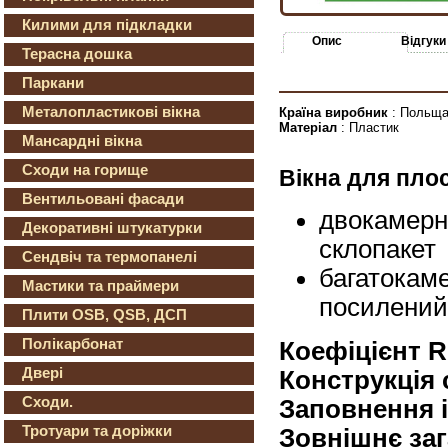
Килими для підкладки
Опис
Відгуки
Терасна дошка
Паркани
Металопластикові вікна
Країна виробник
: Польщ
Матеріал
: Пластик
Мансардні вікна
Сходи на горище
Вікна для пл
Вентильовані фасади
двокамерн
Декоративні штукатурки
склопакет
Сендвіч та термопанелі
багатокаме
Мастики та праймери
посилений
Плити OSB, QSB, ДСП
Полікарбонат
Коефіцієнт R
Двері
Конструкція 
Сходи.
Заповнення 
Тротуари та доріжки
Зовнішнє заг