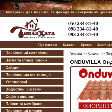
Матеріали для покрівлі та фасаду за найкращими цінам
050 234-81-40
098 234-81-40
093 234-81-40
Про магазин
Каталог
Бренди
Запит на
Покрівельні матеріали
Головна
>>
Каталог
>>
Пок
Цегла та стінові блоки
ONDUVILLA Онд
Сайдинг
Покрівельна вентиляція
Утеплювачі
Водостічні системи
Софіти вінілові
Плівки та мембрани
Покрівельні планки