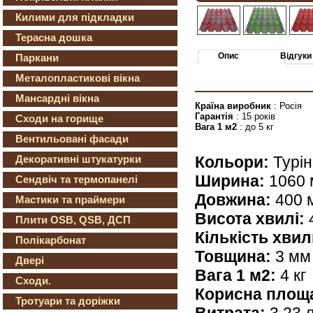
Килими для підкладки
Терасна дошка
Опис
Відгуки
Паркани
Металопластикові вікна
Мансардні вікна
Країна виробник
: Росія
Гарантія
: 15 років
Сходи на горище
Вага 1 м2
: до 5 кг
Вентильовані фасади
Кольори:
Турін
Декоративні штукатурки
Ширина:
1060 
Сендвіч та термопанелі
Довжина:
400 
Мастики та праймери
Висота хвилі:
Плити OSB, QSB, ДСП
Кількість хвил
Полікарбонат
Товщина:
3 мм
Двері
Вага 1 м2:
4 кг
Сходи.
Корисна площ
Тротуари та доріжки
Витрата:
3,23 