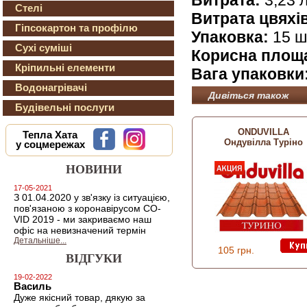
Стелі
Витрата цвяхів
Гіпсокартон та профілю
Упаковка:
15 ш
Сухі суміші
Корисна площа
Кріпильні елементи
Вага упаковки
Водонагрівачі
Дивіться також
Будівельні послуги
ONDUVILLA
Тепла Хата
Ондувілла Туріно
у соцмережах
НОВИНИ
17-05-2021
З 01.04.2020 у зв'язку із ситуацією,
пов'язаною з коронавірусом CO-
VID 2019 - ми закриваємо наш
офіс на невизначений термін
Детальніше...
105 грн.
ВІДГУКИ
19-02-2022
Василь
Дуже якісний товар, дякую за