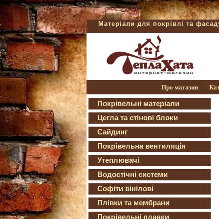
Матеріали для покрівлі та фаса
Про магазин
Ка
Покрівельні матеріали
Цегла та стінові блоки
Сайдинг
Покрівельна вентиляція
Утеплювачі
Водостічні системи
Софіти вінілові
Плівки та мембрани
Покрівельні планки