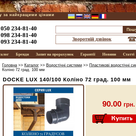
ду за найкращими цінами
050 234-81-40
098 234-81-40
Зворотній дзвінок
093 234-81-40
талог
Бренди
Запит на прорахунок
Гарантії
Новини
Статті
Головна
>>
Каталог
>>
Водостічні системи
>>
Пластикові водостічні с
Коліно 72 град. 100 мм
DOCKE LUX 140/100 Коліно 72 град. 100 мм
90.00
грн.