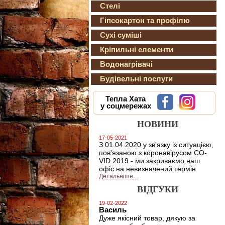
Стелі
Гіпсокартон та профілю
Сухі суміші
Кріпильні елементи
Водонагрівачі
Будівельні послуги
Тепла Хата
у соцмережах
НОВИНИ
17-05-2021
З 01.04.2020 у зв'язку із ситуацією,
пов'язаною з коронавірусом CO-
VID 2019 - ми закриваємо наш
офіс на невизначений термін
Детальніше...
ВІДГУКИ
19-02-2022
Василь
Дуже якісний товар, дякую за