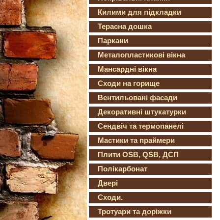
Килими для підкладки
Терасна дошка
Паркани
Металопластикові вікна
Мансардні вікна
Сходи на горище
Вентильовані фасади
Декоративні штукатурки
Сендвіч та термопанелі
Мастики та праймери
Плити OSB, QSB, ДСП
Полікарбонат
Двері
Сходи.
Тротуари та доріжки