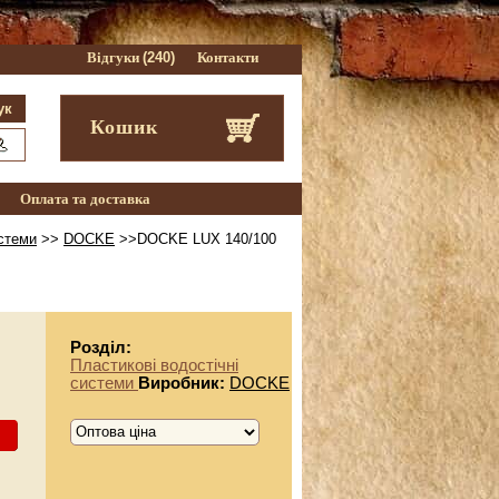
Відгуки
(240)
Контакти
Кошик
Оплата та доставка
истеми
>>
DOCKE
>>DOCKE LUX 140/100
Розділ:
Пластикові водостічні
системи
Виробник:
DOCKE