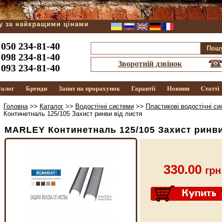
ду за найкращими цінами
050 234-81-40
098 234-81-40
Зворотній дзвінок
093 234-81-40
талог
Бренди
Запит на прорахунок
Гарантії
Новини
Статті
Головна
>>
Каталог
>>
Водостічні системи
>>
Пластикові водостічні с
Континетналь 125/105 Захист ринви від листя
MARLEY Континетналь 125/105 Захист ринви
330.00
грн