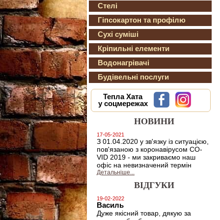
Стелі
Гіпсокартон та профілю
Сухі суміші
Кріпильні елементи
Водонагрівачі
Будівельні послуги
Тепла Хата
у соцмережах
НОВИНИ
17-05-2021
З 01.04.2020 у зв'язку із ситуацією,
пов'язаною з коронавірусом CO-
VID 2019 - ми закриваємо наш
офіс на невизначений термін
Детальніше...
ВІДГУКИ
19-02-2022
Василь
Дуже якісний товар, дякую за