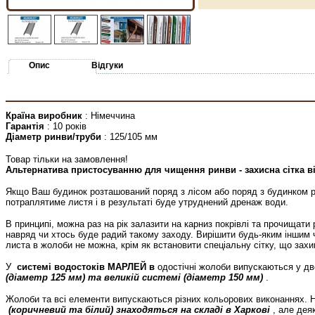
Опис
Відгуки
Країна виробник
: Німеччина
Гарантія
: 10 років
Діаметр ринви/труби
: 125/105 мм
Товар тільки на замовлення!
Альтернатива пристосуванню для чищення ринви - захисна сітка в
Якщо Ваш будинок розташований поряд з лісом або поряд з будинком р
потраплятиме листя і в результаті буде утруднений дренаж води.
В принципі, можна раз на рік залазити на карниз покрівлі та прочищати 
навряд чи хтось буде радий такому заходу. Вирішити будь-яким інши
листа в жолоби не можна, крім як встановити спеціальну сітку, що зах
У
системі водостоків МАРЛЕЙ в
одостічні жолоби випускаються у дв
(діаметр 125 мм) та великій системі (діаметр 150 мм)
.
Жолоби та всі елементи випускаються різних кольорових виконаннях. 
(коричневий та білий) знаходяться на складі в Харкові
, але дея