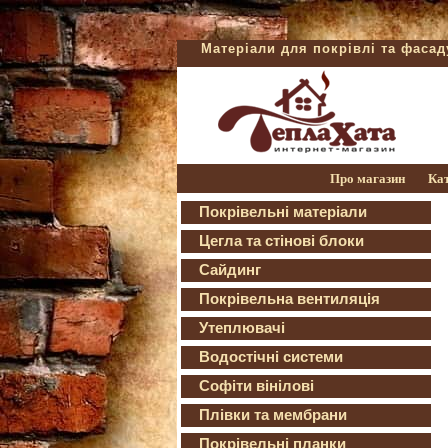
Матеріали для покрівлі та фаса
Про магазин
Ка
Покрівельні матеріали
Цегла та стінові блоки
Сайдинг
Покрівельна вентиляція
Утеплювачі
Водостічні системи
Софіти вінілові
Плівки та мембрани
Покрівельні планки