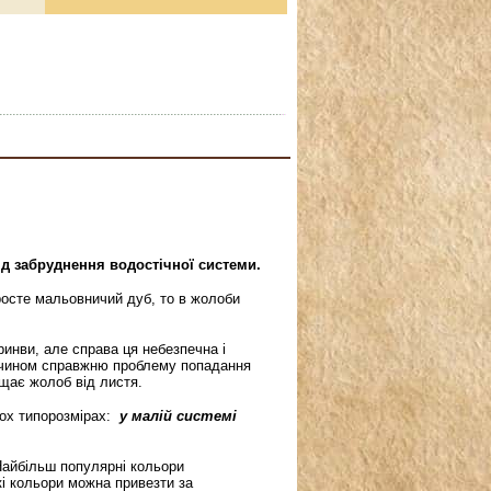
ід забруднення водостічної системи.
осте мальовничий дуб, то в жолоби
ринви, але справа ця небезпечна і
м чином справжню проблему попадання
ищає жолоб від листя.
ох типорозмірах:
у малій системі
Найбільш популярні кольори
кі кольори можна привезти за