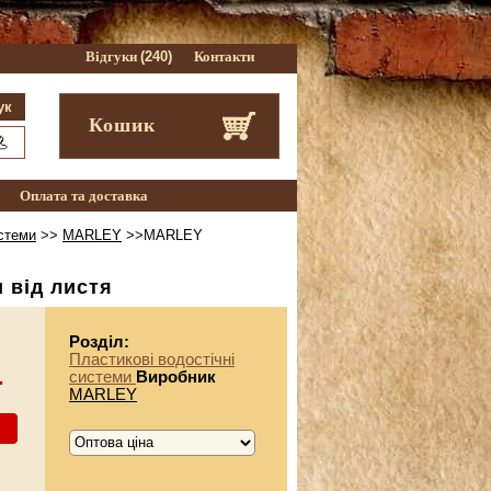
Відгуки
(240)
Контакти
Кошик
Оплата та доставка
истеми
>>
MARLEY
>>MARLEY
 від листя
Розділ:
Пластикові водостічні
.
системи
Виробник
MARLEY