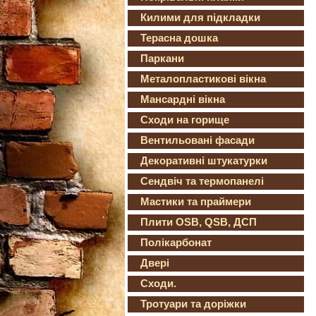
Килими для підкладки
Терасна дошка
Паркани
Металопластикові вікна
Мансардні вікна
Сходи на горище
Вентильовані фасади
Декоративні штукатурки
Сендвіч та термопанелі
Мастики та праймери
Плити OSB, QSB, ДСП
Полікарбонат
Двері
Сходи.
Тротуари та доріжки