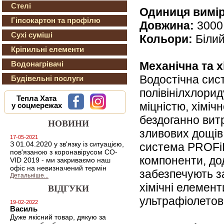
Стелі
Одиниця вимір
Гіпсокартон та профілю
Довжина:
3000
Сухі суміші
Кольори:
Білий
Кріпильні елементи
Механічна та х
Водонагрівачі
Водостічна сис
Будівельні послуги
полівінілхлори
Тепла Хата
міцністю, хіміч
у соцмережах
бездоганно вит
НОВИНИ
зливових дощів
17-05-2021
З 01.04.2020 у зв'язку із ситуацією,
система PROFiL
пов'язаною з коронавірусом CO-
компоненти, до
VID 2019 - ми закриваємо наш
офіс на невизначений термін
забезпечують за
Детальніше...
хімічні елемент
ВІДГУКИ
ультрафіолетов
19-02-2022
Василь
Дуже якісний товар, дякую за