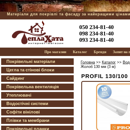
Матеріали для покрівлі та фасаду за найкращими цінам
050 234-81-40
098 234-81-40
093 234-81-40
Про магазин
Каталог
Бренди
Запит на
Покрівельні матеріали
Головна
>>
Каталог
>>
Вод
Жолоб 130 мм (3 м)
Цегла та стінові блоки
PROFIL 130/100
Сайдинг
Покрівельна вентиляція
Утеплювачі
Водостічні системи
Софіти вінілові
Плівки та мембрани
Покрівельні планки