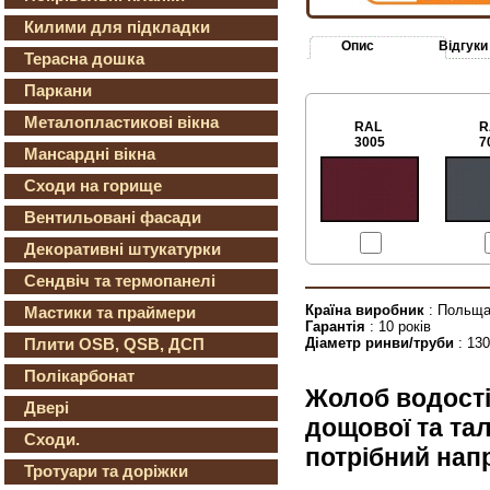
Килими для підкладки
Опис
Відгуки
Терасна дошка
Паркани
Металопластикові вікна
RAL
R
3005
7
Мансардні вікна
Сходи на горище
Вентильовані фасади
Декоративні штукатурки
Сендвіч та термопанелі
Країна виробник
: Польщ
Мастики та праймери
Гарантія
: 10 років
Діаметр ринви/труби
: 13
Плити OSB, QSB, ДСП
Полікарбонат
Жолоб водості
Двері
дощової та тал
Сходи.
потрібний нап
Тротуари та доріжки