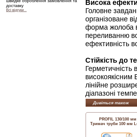
швидке оброблення замовлення та
Висока ефекти
доставку
Головне завданн
Всі відгуки...
організоване ві
форма жолоба 
переливанню вод
ефективність в
Стійкість до 
Герметичність 
високоякісним 
лінійне розшир
діапазоні темпе
Дивіться також
PROFIL 130/100 мм
Тримач труби 100 мм L