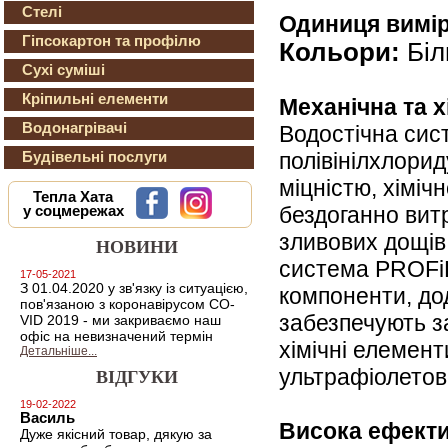
Стелі
Одиниця вимір
Гіпсокартон та профілю
Кольори:
Біл
Сухі суміші
Кріпильні елементи
Механічна та х
Водонагрівачі
Водостічна сис
полівінілхлори
Будівельні послуги
міцністю, хіміч
Тепла Хата
бездоганно вит
у соцмережах
зливових дощів
НОВИНИ
система PROFiL
17-05-2021
З 01.04.2020 у зв'язку із ситуацією,
компоненти, до
пов'язаною з коронавірусом CO-
забезпечують за
VID 2019 - ми закриваємо наш
офіс на невизначений термін
хімічні елемент
Детальніше...
ультрафіолетов
ВІДГУКИ
19-02-2022
Василь
Висока ефекти
Дуже якісний товар, дякую за