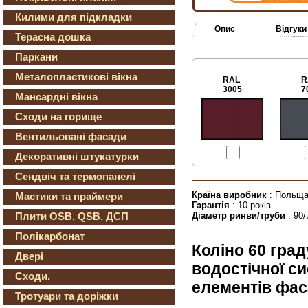
Килими для підкладки
Опис
Відгуки
Терасна дошка
Паркани
Металопластикові вікна
RAL
R
3005
7
Мансардні вікна
Сходи на горище
Вентильовані фасади
Декоративні штукатурки
Сендвіч та термопанелі
Країна виробник
: Польщ
Мастики та праймери
Гарантія
: 10 років
Діаметр ринви/труби
: 90
Плити OSB, QSB, ДСП
Полікарбонат
Коліно 60 гра
Двері
водостічної с
Сходи.
елементів фас
Тротуари та доріжки