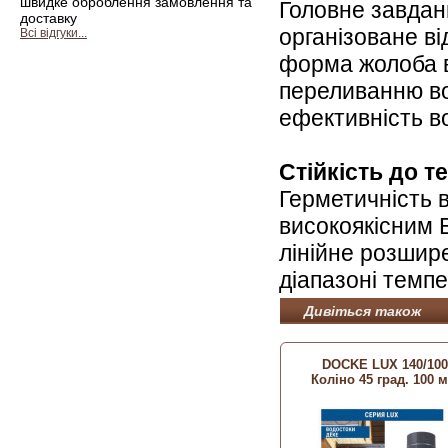
швидке оброблення замовлення та
Головне завданн
доставку
організоване ві
Всі відгуки...
форма жолоба 
переливанню вод
ефективність в
Стійкість до 
Герметичність 
високоякісним 
лінійне розшир
діапазоні темпе
Дивіться також
DOCKE LUX 140/100
Коліно 45 град. 100 