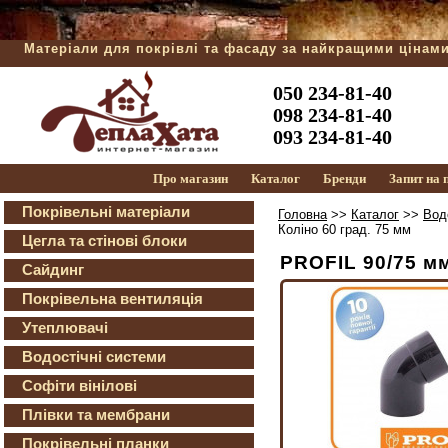
Матеріали для покрівлі та фасаду за найкращими цінам
050 234-81-40
098 234-81-40
093 234-81-40
Про магазин
Каталог
Бренди
Запит на
Покрівельні матеріали
Головна
>>
Каталог
>>
Вод
Коліно 60 град. 75 мм
Цегла та стінові блоки
PROFIL 90/75 мм
Сайдинг
Покрівельна вентиляція
Утеплювачі
Водостічні системи
Софіти вінілові
Плівки та мембрани
Покрівельні планки