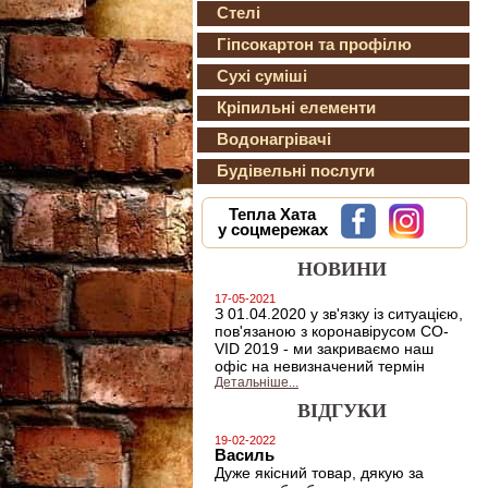
Стелі
Гіпсокартон та профілю
Сухі суміші
Кріпильні елементи
Водонагрівачі
Будівельні послуги
Тепла Хата
у соцмережах
НОВИНИ
17-05-2021
З 01.04.2020 у зв'язку із ситуацією,
пов'язаною з коронавірусом CO-
VID 2019 - ми закриваємо наш
офіс на невизначений термін
Детальніше...
ВІДГУКИ
19-02-2022
Василь
Дуже якісний товар, дякую за