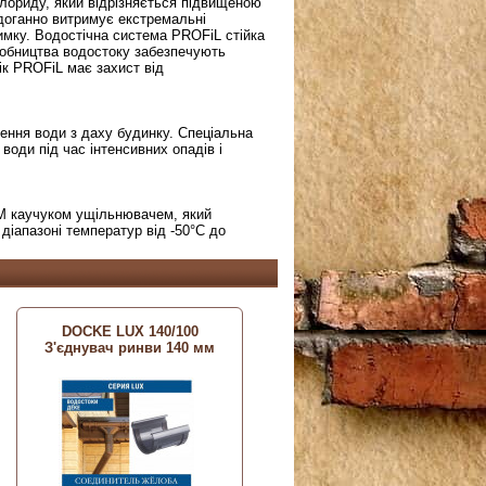
хлориду, який відрізняється підвищеною
здоганно витримує екстремальні
имку. Водостічна система PROFiL стійка
иробництва водостоку забезпечують
тік PROFiL має захист від
дення води з даху будинку. Спеціальна
ди під час інтенсивних опадів і
DM каучуком ущільнювачем, який
діапазоні температур від -50°С до
DOCKE LUX 140/100
З'єднувач ринви 140 мм