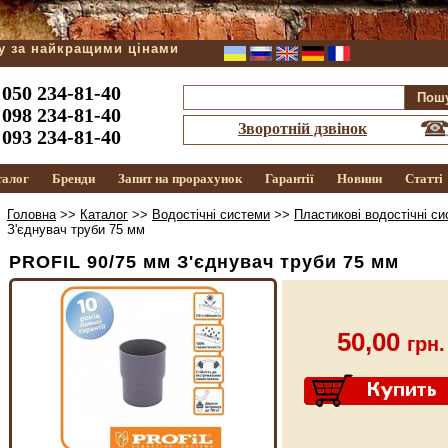
ду за найкращими цінами
050 234-81-40
098 234-81-40
Зворотній дзвінок
093 234-81-40
талог
Бренди
Запит на прорахунок
Гарантії
Новини
Статті
Головна
>>
Каталог
>>
Водостічні системи
>>
Пластикові водостічні с
З'єднувач труби 75 мм
PROFIL 90/75 мм З'єднувач труби 75 мм
50,00
грн.