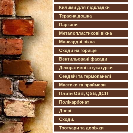
Килими для підкладки
Терасна дошка
Паркани
Металопластикові вікна
Мансардні вікна
Сходи на горище
Вентильовані фасади
Декоративні штукатурки
Сендвіч та термопанелі
Мастики та праймери
Плити OSB, QSB, ДСП
Полікарбонат
Двері
Сходи.
Тротуари та доріжки