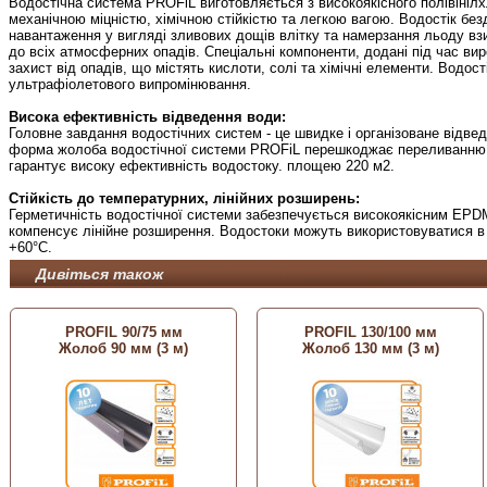
Водостічна система PROFiL виготовляється з високоякісного полівініл
механічною міцністю, хімічною стійкістю та легкою вагою. Водостік бе
навантаження у вигляді зливових дощів влітку та намерзання льоду вз
до всіх атмосферних опадів. Спеціальні компоненти, додані під час в
захист від опадів, що містять кислоти, солі та хімічні елементи. Водос
ультрафіолетового випромінювання.
Висока ефективність відведення води:
Головне завдання водостічних систем - це швидке і організоване відве
форма жолоба водостічної системи PROFiL перешкоджає переливанню во
гарантує високу ефективність водостоку. площею 220 м2.
Стійкість до температурних, лінійних розширень:
Герметичність водостічної системи забезпечується високоякісним EP
компенсує лінійне розширення. Водостоки можуть використовуватися в 
+60°С.
Дивіться також
PROFIL 90/75 мм
PROFIL 130/100 мм
Жолоб 90 мм (3 м)
Жолоб 130 мм (3 м)