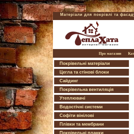
Матеріали для покрівлі та фаса
Про магазин
Ка
Покрівельні матеріали
Цегла та стінові блоки
Сайдинг
Покрівельна вентиляція
Утеплювачі
Водостічні системи
Софіти вінілові
Плівки та мембрани
Покрівельні планки