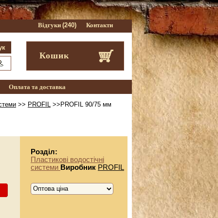
Відгуки
(240)
Контакти
Кошик
Оплата та доставка
истеми
>>
PROFIL
>>PROFIL 90/75 мм
Розділ:
Пластикові водостічні
системи
Виробник
PROFIL