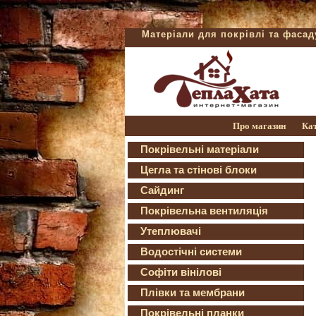
Матеріали для покрівлі та фаса
Про магазин
Ка
Покрівельні матеріали
Цегла та стінові блоки
Сайдинг
Покрівельна вентиляція
Утеплювачі
Водостічні системи
Софіти вінілові
Плівки та мембрани
Покрівельні планки