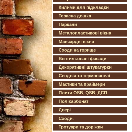
Килими для підкладки
Терасна дошка
Паркани
Металопластикові вікна
Мансардні вікна
Сходи на горище
Вентильовані фасади
Декоративні штукатурки
Сендвіч та термопанелі
Мастики та праймери
Плити OSB, QSB, ДСП
Полікарбонат
Двері
Сходи.
Тротуари та доріжки