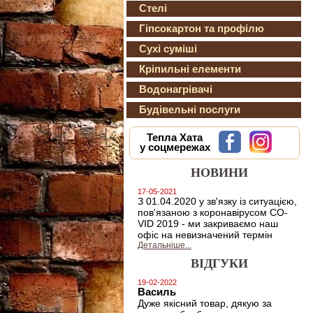
Стелі
Гіпсокартон та профілю
Сухі суміші
Кріпильні елементи
Водонагрівачі
Будівельні послуги
Тепла Хата
у соцмережах
НОВИНИ
17-05-2021
З 01.04.2020 у зв'язку із ситуацією,
пов'язаною з коронавірусом CO-
VID 2019 - ми закриваємо наш
офіс на невизначений термін
Детальніше...
ВІДГУКИ
19-02-2022
Василь
Дуже якісний товар, дякую за