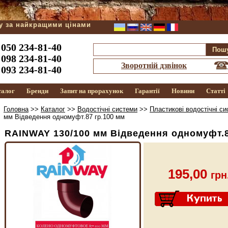
ду за найкращими цінами
050 234-81-40
098 234-81-40
Зворотній дзвінок
093 234-81-40
талог
Бренди
Запит на прорахунок
Гарантії
Новини
Статті
Головна
>>
Каталог
>>
Водостічні системи
>>
Пластикові водостічні с
мм Відведення одномуфт.87 гр.100 мм
RAINWAY 130/100 мм Відведення одномуфт.8
195,00
грн