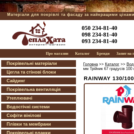
Матеріали для покрівлі та фасаду за найкращими цінам
050 234-81-40
098 234-81-40
093 234-81-40
Про магазин
Каталог
Бренди
Запит на
Покрівельні матеріали
Головна
>>
Каталог
>>
Вод
мм Трійник 67 градусів 100
Цегла та стінові блоки
RAINWAY 130/100
Сайдинг
Покрівельна вентиляція
Утеплювачі
Водостічні системи
Софіти вінілові
Плівки та мембрани
Покрівельні планки