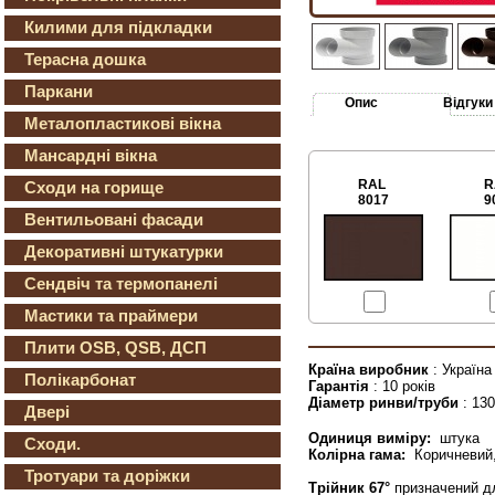
Килими для підкладки
Терасна дошка
Паркани
Опис
Відгуки
Металопластикові вікна
Мансардні вікна
RAL
R
Сходи на горище
8017
9
Вентильовані фасади
Декоративні штукатурки
Сендвіч та термопанелі
Мастики та праймери
Плити OSB, QSB, ДСП
Країна виробник
: Україна
Полікарбонат
Гарантія
: 10 років
Діаметр ринви/труби
: 13
Двері
Одиниця виміру:
штука
Сходи.
Колірна гама:
Коричневий, 
Тротуари та доріжки
Трійник 67°
призначений дл