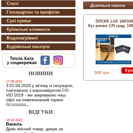
Стелі
Дивіться також
Гіпсокартон та профілю
Сухі суміші
DOCKE LUX 140/100
Кут ринви 135 град. 14
Кріпильні елементи
Водонагрівачі
Будівельні послуги
Тепла Хата
у соцмережах
500 грн.
НОВИНИ
17-05-2021
З 01.04.2020 у зв'язку із ситуацією,
пов'язаною з коронавірусом CO-
VID 2019 - ми закриваємо наш
офіс на невизначений термін
Детальніше...
ВІДГУКИ
19-02-2022
Василь
Дуже якісний товар, дякую за