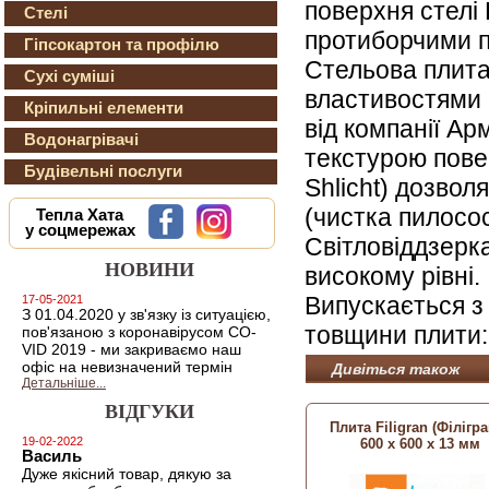
поверхня стелі 
Стелі
протиборчими п
Гіпсокартон та профілю
Стельова плита 
Сухі суміші
властивостями 
Кріпильні елементи
від компанії Ар
Водонагрівачі
текстурою пове
Будівельні послуги
Shlicht) дозвол
(чистка пилосо
Тепла Хата
у соцмережах
Світловіддзерк
НОВИНИ
високому рівні.
Випускається з
17-05-2021
З 01.04.2020 у зв'язку із ситуацією,
товщини плити:
пов'язаною з коронавірусом CO-
VID 2019 - ми закриваємо наш
офіс на невизначений термін
Дивіться також
Детальніше...
ВІДГУКИ
Плита Filigran (Філігра
19-02-2022
600 х 600 х 13 мм
Василь
Дуже якісний товар, дякую за