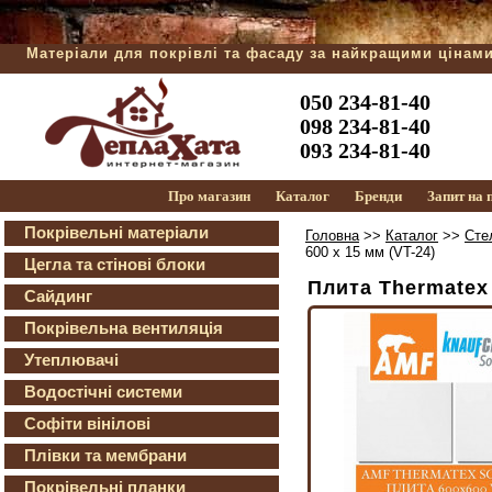
Матеріали для покрівлі та фасаду за найкращими цінам
050 234-81-40
098 234-81-40
093 234-81-40
Про магазин
Каталог
Бренди
Запит на
Покрівельні матеріали
Головна
>>
Каталог
>>
Сте
600 х 15 мм (VT-24)
Цегла та стінові блоки
Плита Thermatex 
Сайдинг
Покрівельна вентиляція
Утеплювачі
Водостічні системи
Софіти вінілові
Плівки та мембрани
Покрівельні планки