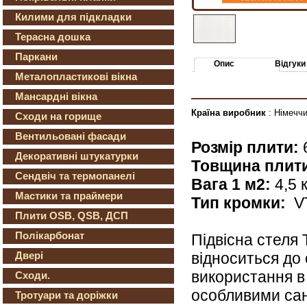
Килими для підкладки
Терасна дошка
Паркани
Опис
Відгуки
Металопластикові вікна
Мансардні вікна
Країна виробник
: Німечч
Сходи на горище
Вентильовані фасади
Розмір плити:
Декоративні штукатурки
Товщина плит
Сендвіч та термопанелі
Вага 1 м2:
4,5 к
Мастики та праймери
Тип кромки:
V
Плити OSB, QSB, ДСП
Полікарбонат
Підвісна стел
відноситься до 
Двері
використання в
Сходи.
особливими сан
Тротуари та доріжки