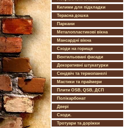
Килими для підкладки
Терасна дошка
Паркани
Металопластикові вікна
Мансардні вікна
Сходи на горище
Вентильовані фасади
Декоративні штукатурки
Сендвіч та термопанелі
Мастики та праймери
Плити OSB, QSB, ДСП
Полікарбонат
Двері
Сходи.
Тротуари та доріжки