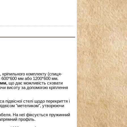
, кріпильного комплекту (спиця-
ом 600*600 мм або 1200*600 мм.
 мм,
що дає можливість сховати
юючи висоту за допомогою кріплення
а підвісної стелі щодо перекриття і
підвісом "метеликом", утворюючи
юбеля. На неї фіксується пружинний
напрямний профіль.