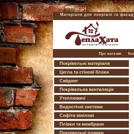
Матеріали для покрівлі та фаса
Про магазин
Ка
Покрівельні матеріали
Цегла та стінові блоки
Сайдинг
Покрівельна вентиляція
Утеплювачі
Водостічні системи
Софіти вінілові
Плівки та мембрани
Покрівельні планки