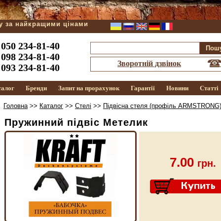
ду за найкращими цінами
050 234-81-40
098 234-81-40
Зворотній дзвінок
093 234-81-40
талог
Бренди
Запит на прорахунок
Гарантії
Новини
Статті
Головна
>>
Каталог
>>
Стелі
>>
Підвісна стеля (профіль ARMSTRONG
Пружинний підвіс Метелик
7.00
грн.