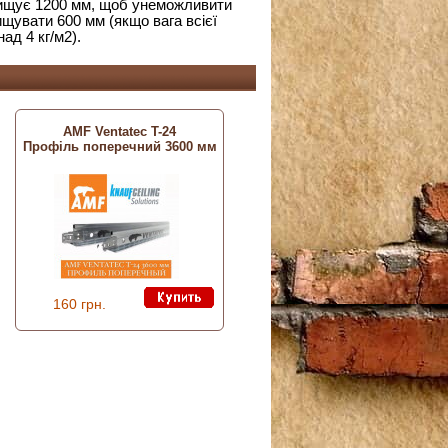
ревищує 1200 мм, щоб унеможливити
ищувати 600 мм (якщо вага всієї
ад 4 кг/м2).
AMF Ventatec T-24
Профіль поперечний 3600 мм
160 грн.