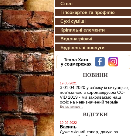
Стелі
Гіпсокартон та профілю
Сухі суміші
Кріпильні елементи
Водонагрівачі
Будівельні послуги
Тепла Хата
у соцмережах
НОВИНИ
17-05-2021
З 01.04.2020 у зв'язку із ситуацією,
пов'язаною з коронавірусом CO-
VID 2019 - ми закриваємо наш
офіс на невизначений термін
Детальніше...
ВІДГУКИ
19-02-2022
Василь
Дуже якісний товар, дякую за