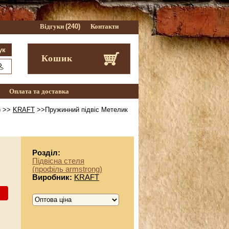
Відгуки
(240)
Контакти
Кошик
Оплата та доставка
)
>>
KRAFT
>>Пружинний підвіс Метелик
Розділ:
Підвісна стеля
(профіль armstrong)
Виробник:
KRAFT