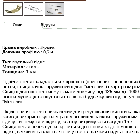
Опис
Відгуки
Країна виробник
: Україна
Довжина профілю
: 0,6 м
Тип:
пружинний підвіс
Матеріал:
сталь
Товщина:
3 мм
стеля складається з профілів (пристінних і поперечних)
Підвісна
петля, спиця-гачок і пружинний підвіс "метелик") і карт розмір
Спиці підвісної стелі можуть мати довжину
від 125 мм до 1000
різні комунікації та опустити стелю на будь-яку висоту, регул
"Метелик".
Підвіс спиця-петля призначений для регулювання висоти каркас
завжди використовується разом зі спицею гачком і пружинним 
єдину систему тяги підвісу, здатну витримувати вагу до 15 кг.
Спиця-петля через вушко кріпиться до основи за допомогою д
підвіс, в який вставляється спиця-гачок, на який надягається 