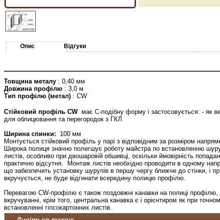
Опис
Відгуки
Товщина металу
: 0,40 мм
Довжина профілю
: 3,0 м
Тип профілю (метал)
: CW
Стійковий профіль CW
має С-подібну форму і застосовується: - як ве
для облицювання та перегородок з ГКЛ
Ширина спинки:
100 мм
Монтується стійковий профіль у парі з відповідним за розміром напр
Широка полиця значно полегшує роботу майстра по встановленню шуруп
листів, особливо при двошаровій обшивці, оскільки ймовірність попад
практично відсутня.
Монтаж листів необхідно проводити в одному нап
що забезпечить установку шурупів в першу чергу ближче до стінки, і пр
вкручується, не буде відгинати всередину полицю профілю.
Перевагою CW-профілю є також поздовжні канавки на полиці профілю, 
вкручуванні, крім того, центральна канавка є і орієнтиром як при точном
встановленні гіпсокартонних листів.
Дивіться також