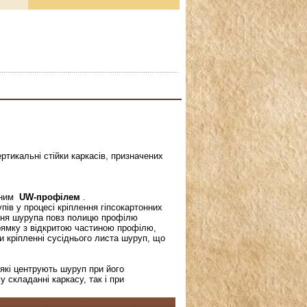
ртикальні стійки каркасів, призначених
ямним
UW-профілем
.
ів у процесі кріплення гіпсокартонних
ання шурупа повз полицю профілю
рямку з відкритою частиною профілю,
и кріпленні сусіднього листа шуруп, що
які центрують шуруп при його
у складанні каркасу, так і при