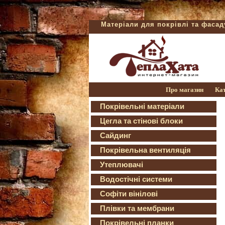
Матеріали для покрівлі та фаса
Про магазин
Ка
Покрівельні матеріали
Цегла та стінові блоки
Сайдинг
Покрівельна вентиляція
Утеплювачі
Водостічні системи
Софіти вінілові
Плівки та мембрани
Покрівельні планки