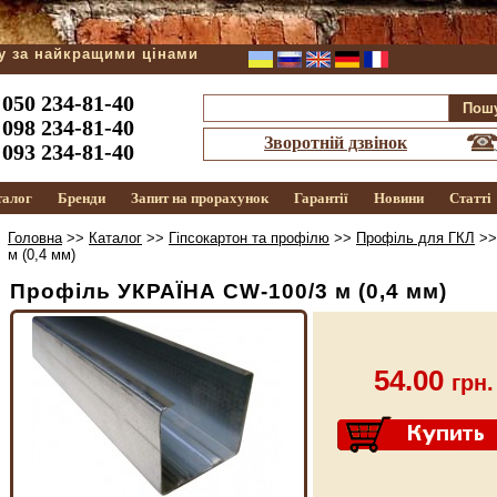
ду за найкращими цінами
050 234-81-40
098 234-81-40
Зворотній дзвінок
093 234-81-40
талог
Бренди
Запит на прорахунок
Гарантії
Новини
Статті
Головна
>>
Каталог
>>
Гіпсокартон та профілю
>>
Профіль для ГКЛ
>
м (0,4 мм)
Профіль УКРАЇНА СW-100/3 м (0,4 мм)
54.00
грн.