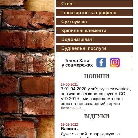
Стелі
Гіпсокартон та профілю
Сухі суміші
Кріпильні елементи
Водонагрівачі
Будівельні послуги
Тепла Хата
у соцмережах
НОВИНИ
17-05-2021
З 01.04.2020 у зв'язку із ситуацією,
пов'язаною з коронавірусом CO-
VID 2019 - ми закриваємо наш
офіс на невизначений термін
Детальніше...
ВІДГУКИ
19-02-2022
Василь
Дуже якісний товар, дякую за