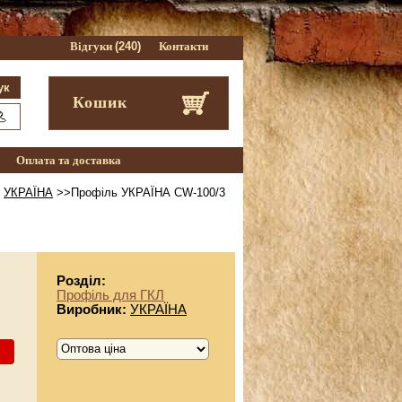
Відгуки
(240)
Контакти
Кошик
Оплата та доставка
>
УКРАЇНА
>>Профіль УКРАЇНА СW-100/3
Розділ:
Профіль для ГКЛ
Виробник:
УКРАЇНА