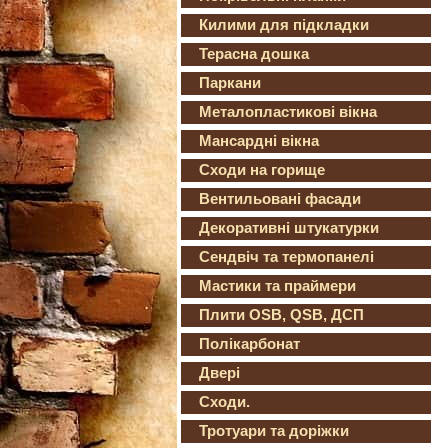
Килими для підкладки
Терасна дошка
Паркани
Металопластикові вікна
Мансардні вікна
Сходи на горище
Вентильовані фасади
Декоративні штукатурки
Сендвіч та термопанелі
Мастики та праймери
Плити OSB, QSB, ДСП
Полікарбонат
Двері
Сходи.
Тротуари та доріжки