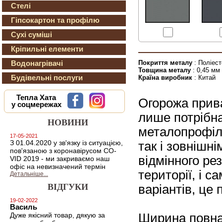
Стелі
Гіпсокартон та профілю
Сухі суміші
Кріпильні елементи
Покриття металу
: Поліес
Водонагрівачі
Товщина металу
: 0,45 мм
Будівельні послуги
Країна виробник
: Китай
Тепла Хата
Огорожа прива
у соцмережах
лише потрібна
НОВИНИ
металопрофіль
17-05-2021
З 01.04.2020 у зв'язку із ситуацією,
так і зовнішн
пов'язаною з коронавірусом CO-
відмінного ре
VID 2019 - ми закриваємо наш
офіс на невизначений термін
території, і с
Детальніше...
ВІДГУКИ
варіантів, це
19-02-2022
Василь
Ширина повн
Дуже якісний товар, дякую за