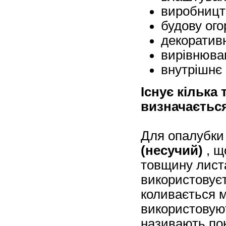
виробницт
будову ого
декоратив
вирівнюван
внутрішнє 
Існує кілька
визначаєтьс
Для опалубки
(несучий)
, щ
товщину листа
використовуєт
коливається м
використовуют
називають по