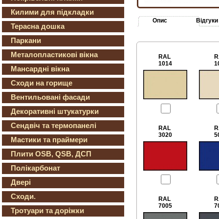
Килими для підкладки
Опис
Відгуки
Терасна дошка
Паркани
Металопластикові вікна
RAL
R
1014
1
Мансардні вікна
Сходи на горище
Вентильовані фасади
Декоративні штукатурки
Сендвіч та термопанелі
RAL
R
3020
5
Мастики та праймери
Плити OSB, QSB, ДСП
Полікарбонат
Двері
Сходи.
RAL
R
7005
7
Тротуари та доріжки