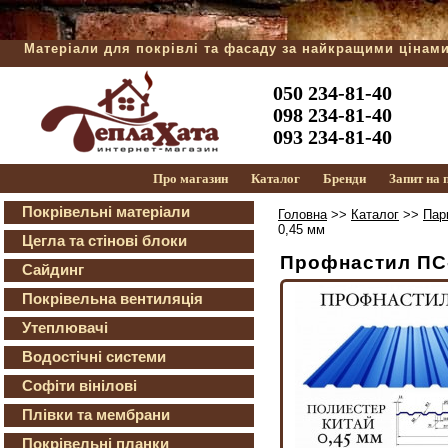
Матеріали для покрівлі та фасаду за найкращими цінам
050 234-81-40
098 234-81-40
093 234-81-40
Про магазин
Каталог
Бренди
Запит на
Покрівельні матеріали
Головна
>>
Каталог
>>
Пар
0,45 мм
Цегла та стінові блоки
Профнастил ПС-2
Сайдинг
Покрівельна вентиляція
Утеплювачі
Водостічні системи
Софіти вінілові
Плівки та мембрани
Покрівельні планки