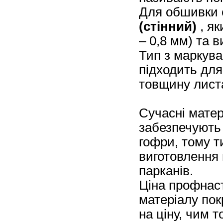
Для обшивки 
(стінний)
, як
– 0,8 мм) та 
Тип з марку
підходить для
товщину листа
Сучасні мате
забезпечують 
гофри, тому т
виготовлення 
парканів.
Ціна профнаст
матеріалу пок
на ціну, чим 