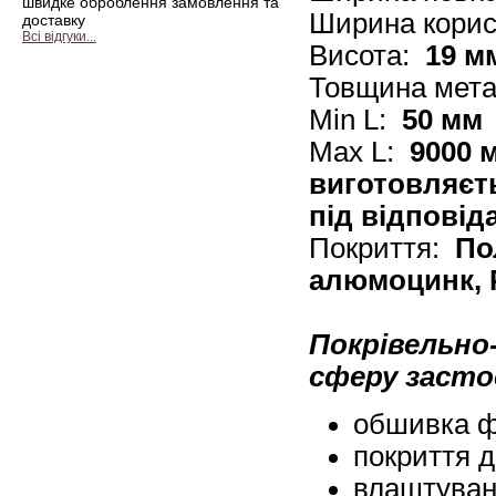
швидке оброблення замовлення та
Ширина кори
доставку
Всі відгуки...
Висота:
19 м
Товщина мет
Min L:
50 мм
Max L:
9000 
виготовляєт
під відповід
Покриття:
По
алюмоцинк, P
Покрівельно
сферу засто
обшивка ф
покриття д
влаштуван