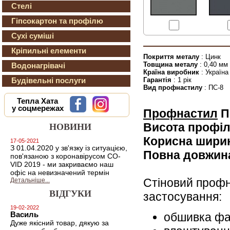
Стелі
Гіпсокартон та профілю
Сухі суміші
Кріпильні елементи
Покриття металу
: Цинк
Товщина металу
: 0,40 мм
Водонагрівачі
Країна виробник
: Україна
Гарантія
: 1 рік
Будівельні послуги
Вид профнастилу
: ПС-8
Тепла Хата
у соцмережах
Профнастил
П
Висота профі
НОВИНИ
Корисна шири
17-05-2021
З 01.04.2020 у зв'язку із ситуацією,
Повна довжин
пов'язаною з коронавірусом CO-
VID 2019 - ми закриваємо наш
офіс на невизначений термін
Стіновий проф
Детальніше...
ВІДГУКИ
застосування:
19-02-2022
обшивка фа
Василь
Дуже якісний товар, дякую за