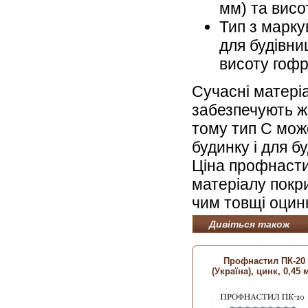
мм) та висо
Тип з марку
для будівни
висоту гофр
Сучасні матері
забезпечують ж
тому тип С мож
будинку і для б
Ціна профнасти
матеріалу покри
чим товщі оцин
Дивіться також
Профнастил ПК-20
(Україна), цинк, 0,45