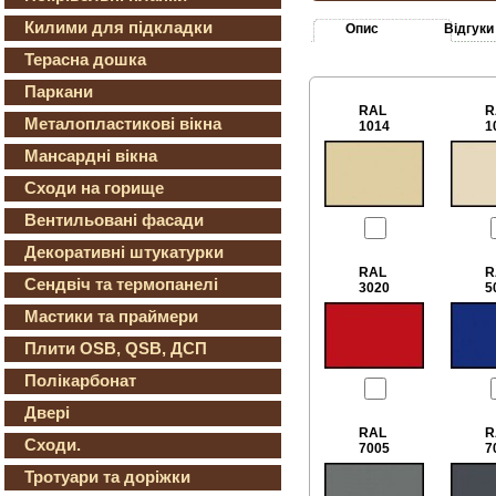
Килими для підкладки
Опис
Відгуки
Терасна дошка
Паркани
RAL
R
Металопластикові вікна
1014
1
Мансардні вікна
Сходи на горище
Вентильовані фасади
Декоративні штукатурки
RAL
R
Сендвіч та термопанелі
3020
5
Мастики та праймери
Плити OSB, QSB, ДСП
Полікарбонат
Двері
RAL
R
Сходи.
7005
7
Тротуари та доріжки