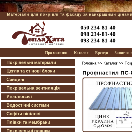
Матеріали для покрівлі та фасаду за найкращими цінам
050 234-81-40
098 234-81-40
093 234-81-40
Про магазин
Каталог
Бренди
Запит на
Покрівельні матеріали
Головна
>>
Каталог
>>
Пок
Цегла та стінові блоки
Профнастил ПС-8 
Сайдинг
Покрівельна вентиляція
Утеплювачі
Водостічні системи
Софіти вінілові
Плівки та мембрани
Покрівельні планки