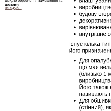
влаштуванн
швидке оброблення замовлення та
доставку
виробництво
Всі відгуки...
будову огор
декоративне
вирівнюванн
внутрішнє о
Існує кілька т
його призначен
Для опалубк
що має вели
(близько 1 
виробництва
Його також 
називають п
Для обшивки
(стінний), 