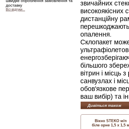
швидке оброблення замовлення та
звичайних стеко
доставку
високоякісних с
Всі відгуки...
дистанційну рам
перешкоджають 
опалення.
Склопакет може
ультрафіолетов
енергозберігаю
більшого збере
вітрин і місць 
санвузлах і міс
обов'язкове пе
ваш вибір) та і
Дивіться також
Вікно STEKO м/п
біле орне 1,5 х 1,5 