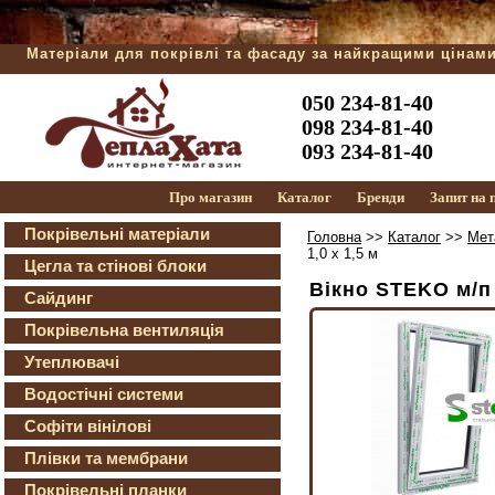
Матеріали для покрівлі та фасаду за найкращими цінам
050 234-81-40
098 234-81-40
093 234-81-40
Про магазин
Каталог
Бренди
Запит на
Покрівельні матеріали
Головна
>>
Каталог
>>
Мет
1,0 х 1,5 м
Цегла та стінові блоки
Вікно STEKO м/п 
Сайдинг
Покрівельна вентиляція
Утеплювачі
Водостічні системи
Софіти вінілові
Плівки та мембрани
Покрівельні планки