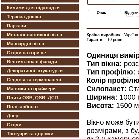
Килими для підкладки
Опис
Відгуки
Терасна дошка
Паркани
Металопластикові вікна
Країна виробник
: Україна
Гарантія
: 10 років
Мансардні вікна
Сходи на горище
Одиниця вимір
Вентильовані фасади
Тип вікна:
розс
Тип профілю:
Декоративні штукатурки
Колір профілю
Сендвіч та термопанелі
Склопакет:
Ст
Мастики та праймери
Ширина:
1000 
Плити OSB, QSB, ДСП
Висота:
1500 
Полікарбонат
Двері
Вікно може бут
Сходи.
розмірами, з бу
Тротуари та доріжки
як 3-х камерного