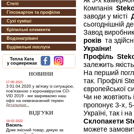
Стелі
Компанія
Stek
Гіпсокартон та профілю
заводи у місті
Сухі суміші
сьогоднішній де
Кріпильні елементи
Завод виробник
Водонагрівачі
років
та здій
Будівельні послуги
України!
Профіль
Stek
Тепла Хата
залежить якість
у соцмережах
На перший погля
НОВИНИ
так. Профілі St
17-05-2021
З 01.04.2020 у зв'язку із ситуацією,
європейської си
пов'язаною з коронавірусом CO-
Чи не жовтіють
VID 2019 - ми закриваємо наш
офіс на невизначений термін
пропонує 3-х, 5
Детальніше...
Україні, так і 
ВІДГУКИ
Склопакети S
19-02-2022
Василь
можете замовит
Дуже якісний товар, дякую за