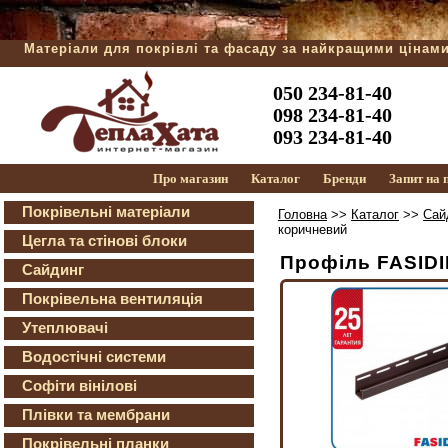
Матеріали для покрівлі та фасаду за найкращими цінам
050 234-81-40
098 234-81-40
093 234-81-40
Про магазин
Каталог
Бренди
Запит на
Покрівельні матеріали
Головна
>>
Каталог
>>
Сай
коричневий
Цегла та стінові блоки
Профіль FASIDI
Сайдинг
Покрівельна вентиляція
Утеплювачі
Водостічні системи
Софіти вінілові
Плівки та мембрани
Покрівельні планки