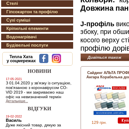
Стелі
Довжина пан
Гіпсокартон та профілю
Сухі суміші
J-профіль
вико
Кріпильні елементи
збоку, при обши
Водонагрівачі
косого верху ст
Будівельні послуги
профілю дорів
Тепла Хата
Дивіться також
у соцмережах
НОВИНИ
Сайдинг АЛЬТА ПРОФ
Ангара Корабельна до
17-05-2021
З 01.04.2020 у зв'язку із ситуацією,
пов'язаною з коронавірусом CO-
VID 2019 - ми закриваємо наш
офіс на невизначений термін
Детальніше...
ВІДГУКИ
19-02-2022
Василь
129 грн.
Дуже якісний товар, дякую за