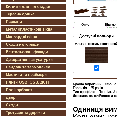
Килими для підкладки
Терасна дошка
Паркани
Опис
Відгуки
Металопластикові вікна
Доступні кольори
Мансардні вікна
Сходи на горище
Альта-Профіль коричневи
Вентильовані фасади
Декоративні штукатурки
Сендвіч та термопанелі
Мастики та праймери
Плити OSB, QSB, ДСП
Країна виробник
: Україна
Гарантія
: 25 років
Полікарбонат
Тип профілю
: Профіль J-t
Довжина панелі/планки с
Двері
Сходи.
Одиниця вим
Тротуари та доріжки
Кольори:
кор